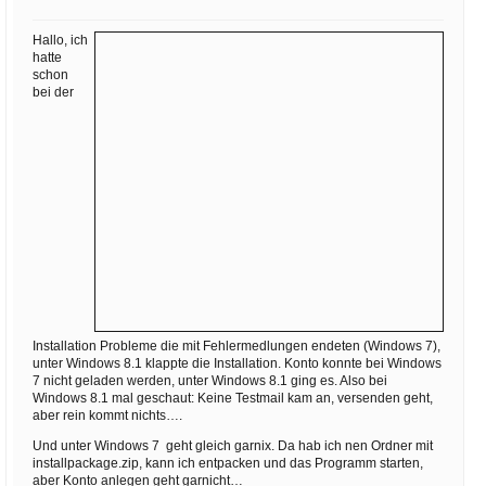
Ihre E-Mail
Adresse:
Hallo, ich
hatte
E-Mail
schon
bei der
E-Mail bestätigen
Installation Probleme die mit Fehlermedlungen endeten (Windows 7),
unter Windows 8.1 klappte die Installation. Konto konnte bei Windows
7 nicht geladen werden, unter Windows 8.1 ging es. Also bei
Windows 8.1 mal geschaut: Keine Testmail kam an, versenden geht,
aber rein kommt nichts….
Und unter Windows 7 geht gleich garnix. Da hab ich nen Ordner mit
installpackage.zip, kann ich entpacken und das Programm starten,
aber Konto anlegen geht garnicht…