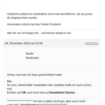
Vielleicht solltest du Installation noch mal durchführen, da sie ja bei
dir abgebrochen wurde.
Ansonsten schick mal das Fehler Protokoll
stell dir vor ich kriegs hin... und keiner kriegt es mit
28. Dezember 2020 um 22:09
#1025819
Nobbi
Moderator
Schau mal was ich dazu geschrieben habe.
Btw.
So eine „fehlerhafte“ Installation des Updates hatte ich auch schon
mal.
Einfach auf
OK
und noch mal auf
Installation Starten
.
********************** Ich bin in allem nicht gut, aber auch nicht
schlecht*. (
Gruß Norbert
) ***********************