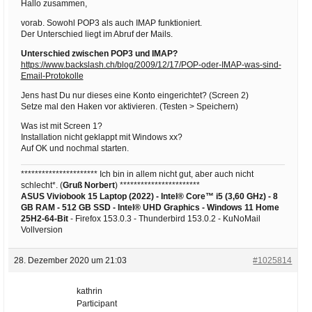
Hallo zusammen,
vorab. Sowohl POP3 als auch IMAP funktioniert.
Der Unterschied liegt im Abruf der Mails.
Unterschied zwischen POP3 und IMAP?
https://www.backslash.ch/blog/2009/12/17/POP-oder-IMAP-was-sind-
Email-Protokolle
Jens hast Du nur dieses eine Konto eingerichtet? (Screen 2)
Setze mal den Haken vor aktivieren. (Testen > Speichern)
Was ist mit Screen 1?
Installation nicht geklappt mit Windows xx?
Auf OK und nochmal starten.
********************** Ich bin in allem nicht gut, aber auch nicht
schlecht*. (
Gruß Norbert
) ***********************
ASUS Viviobook 15 Laptop (2022) - Intel® Core™ i5 (3,60 GHz) - 8
GB RAM - 512 GB SSD - Intel® UHD Graphics -
Windows 11 Home
25H2-64-Bit
- Firefox 153.0.3 - Thunderbird 153.0.2 - KuNoMail
Vollversion
28. Dezember 2020 um 21:03
#1025814
kathrin
Participant