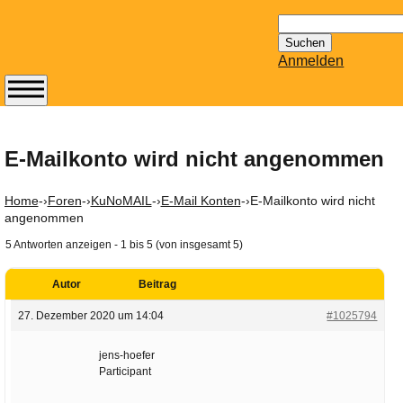
Suchen
nach:
Anmelden
Abonnieren Sie den
14-tägig
erscheinenden
E-Mailkonto wird nicht angenommen
Newsletter von
Mailhilfe.de
Home
-›
Foren
-›
KuNoMAIL
-›
E-Mail Konten
-›
E-Mailkonto wird nicht
kostenlos.
angenommen
Der ständig aktuelle
5 Antworten anzeigen - 1 bis 5 (von insgesamt 5)
Tipps zu Thema
Email für Sie
Autor
Beitrag
bereithält!
27. Dezember 2020 um 14:04
#1025794
Wie z.B. Outlook,
GMail, Thunderbird
jens-hoefer
oder auch
Participant
KuNoMail, usw.