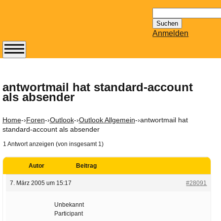
Suchen
nach:
Anmelden
Abonnieren Sie den
14-tägig
erscheinenden
antwortmail hat standard-account
als absender
Newsletter von
Mailhilfe.de
kostenlos.
Home
-›
Foren
-›
Outlook
-›
Outlook Allgemein
-›
antwortmail hat
Der ständig aktuelle
standard-account als absender
Tipps zu Thema
1 Antwort anzeigen (von insgesamt 1)
Email für Sie
bereithält!
Autor
Beitrag
Wie z.B. Outlook,
7. März 2005 um 15:17
#28091
GMail, Thunderbird
oder auch
Unbekannt
KuNoMail, usw.
Participant