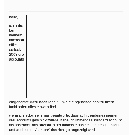
Ihre E-Mail
Adresse:
hallo,
E-Mail
ich habe
bei
meinem
E-Mail bestätigen
microsoft
office
outlook
2003 drei
accounts
eingerichtet. dazu noch regeln um die eingehende post zu filtern.
funktioniert alles einwandfrei.
wenn ich jedoch ein mail beantworte, dass auf irgendeines meiner
drei accounts geschickt wurde, habe ich immer das standard account
als absender. das obwohl in der infoleiste das richtige account steht,
und auch unter \“konten\“ das richtige angezeigt wird.