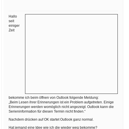
Ihre E-Mail
Adresse:
Hallo
E-Mail
seit
einiger
Zeit
E-Mail bestätigen
bekomme ich beim öffnen von Outlook folgende Meldung:
„Beim Lesen ihrer Erinnerungen ist ein Problem aufgetreten. Einige
Erinnerungen werden womöglich nicht angezeigt. Outlook kann die
Serieninformation für diesen Termin nicht finden.“
Nachdem drücken auf OK startet Outlook ganz normal.
Hat jemand eine Idee wie ich die wieder weg bekomme?