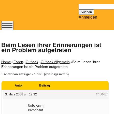
Suchen
nach:
Anmelden
Abonnieren Sie den
14-tägig
erscheinenden
Beim Lesen ihrer Erinnerungen ist
ein Problem aufgetreten
Newsletter von
Mailhilfe.de
kostenlos.
Home
-›
Foren
-›
Outlook
-›
Outlook Allgemein
-›
Beim Lesen ihrer
Der ständig aktuelle
Erinnerungen ist ein Problem aufgetreten
Tipps zu Thema
5 Antworten anzeigen - 1 bis 5 (von insgesamt 5)
Email für Sie
bereithält!
Autor
Beitrag
Wie z.B. Outlook,
3. März 2008 um 12:32
#45043
GMail, Thunderbird
oder auch
Unbekannt
KuNoMail, usw.
Participant