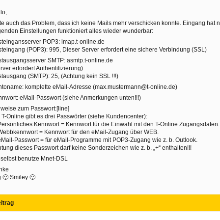
lo,
te auch das Problem, dass ich keine Mails mehr verschicken konnte. Eingang hat no
genden Einstellungen funktioniert alles wieder wunderbar:
teingansserver POP3: imap.t-online.de
teingang (POP3): 995, Dieser Server erfordert eine sichere Verbindung (SSL)
tausgangsserver SMTP: asmtp.t-online.de
rver erfordert Authentifizierung)
tausgang (SMTP): 25, (Achtung kein SSL !!!)
ntoname: komplette eMail-Adresse (max.mustermann@t-online.de)
nwort: eMail-Passwort (siehe Anmerkungen unten!!!)
weise zum Passwort:[line]
 T-Online gibt es drei Passwörter (siehe Kundencenter):
Persönliches Kennwort = Kennwort für die Einwahl mit den T-Online Zugangsdaten.
 Webbkennwort = Kennwort für den eMail-Zugang über WEB.
eMail-Passwort = für eMail-Programme mit POP3-Zugang wie z. b. Outlook.
tung dieses Passwort darf keine Sonderzeichen wie z. b. „+“ enthalten!!!
 selbst benutze Mnet-DSL
nke
 🙂 Smiley 🙂
itrag