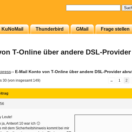
Suchen
nach:
KuNoMail
Thunderbird
GMail
Frage stellen
von T-Online über andere DSL-Provider 
xpress
-›
E-Mail Konto von T-Online über andere DSL-Provider abrufe
is 30 (von insgesamt 149)
←
1
2
itrag
:56
 Leute!
 ja, Antwort 10 war ich 🙂
 mit dem Sicherheitshinweis kommt bei mir