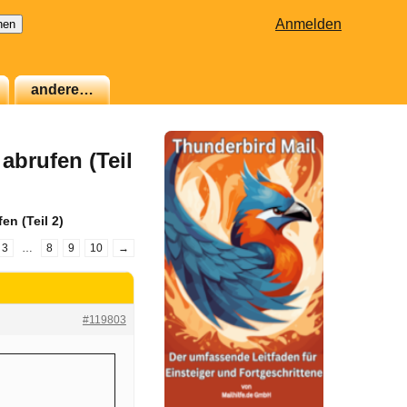
Anmelden
andere…
abrufen (Teil
n (Teil 2)
3
…
8
9
10
→
#119803