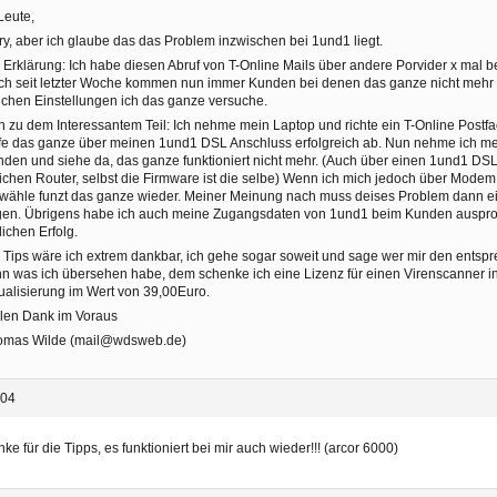
Leute,
ry, aber ich glaube das das Problem inzwischen bei 1und1 liegt.
 Erklärung: Ich habe diesen Abruf von T-Online Mails über andere Porvider x mal b
h seit letzter Woche kommen nun immer Kunden bei denen das ganze nicht mehr fu
chen Einstellungen ich das ganze versuche.
 zu dem Interessantem Teil: Ich nehme mein Laptop und richte ein T-Online Postfac
e das ganze über meinen 1und1 DSL Anschluss erfolgreich ab. Nun nehme ich me
den und siehe da, das ganze funktioniert nicht mehr. (Auch über einen 1und1 DS
ichen Router, selbst die Firmware ist die selbe) Wenn ich mich jedoch über Mode
wähle funzt das ganze wieder. Meiner Meinung nach muss deises Problem dann ei
gen. Übrigens habe ich auch meine Zugangsdaten von 1und1 beim Kunden ausprob
lichen Erfolg.
 Tips wäre ich extrem dankbar, ich gehe sogar soweit und sage wer mir den ents
n was ich übersehen habe, dem schenke ich eine Lizenz für einen Virenscanner in
ualisierung im Wert von 39,00Euro.
len Dank im Voraus
omas Wilde (mail@wdsweb.de)
:04
ke für die Tipps, es funktioniert bei mir auch wieder!!! (arcor 6000)