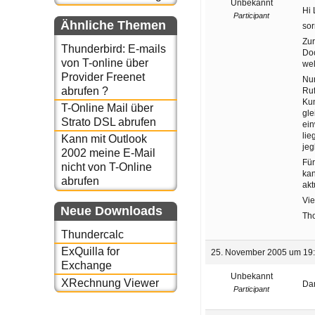
Unbekannt
Hi 
Participant
Ähnliche Themen
sor
Zur
Thunderbird: E-mails
Doc
von T-online über
wel
Provider Freenet
Nun
abrufen ?
Ruf
Kun
T-Online Mail über
gle
Strato DSL abrufen
ein
lie
Kann mit Outlook
jeg
2002 meine E-Mail
Für
nicht von T-Online
kan
abrufen
akt
Vie
Neue Downloads
Th
Thundercalc
ExQuilla for
25. November 2005 um 19
Exchange
Unbekannt
XRechnung Viewer
Dan
Participant