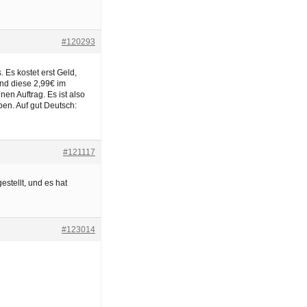
#120293
 Es kostet erst Geld,
nd diese 2,99€ im
nen Auftrag. Es ist also
ben. Auf gut Deutsch:
#121117
stellt, und es hat
#123014