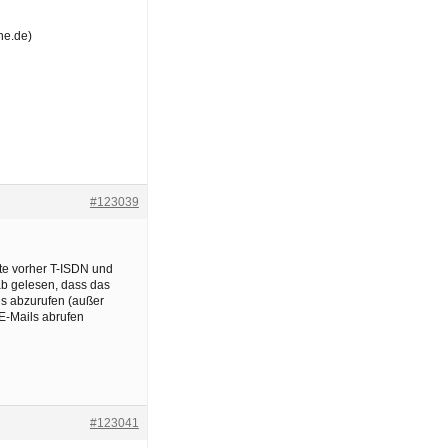
ne.de)
#123039
tte vorher T-ISDN und
ab gelesen, dass das
ls abzurufen (außer
 E-Mails abrufen
#123041