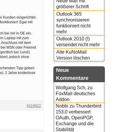
Neue Mail mit
größerer Schrift
Outlook 365
ei Kunden eingerichtet.
synchronisieren
nktioniert. Egal mit
funktioniert nicht
mehr
h bei mir in OE ein.
in Laptop mit zum
Outlook 2010 (!)
L Anschluss mit dem
versendet nicht mehr
m bei MSN oder Freenet
Alte KuNoMail
gentlich bei 1und1
iert, jedoch ohne
Version löschen
prechenden Tipp geben
Neue
cl. 2 Jahre kostenlose
Kommentare
Wolfgang Sch,
zu
FoxMail deutsches
Addon
Nobbi
zu
Thunderbird
#119922
153.0 verbessert
OAuth, OpenPGP,
Exchange und die
Stabilität