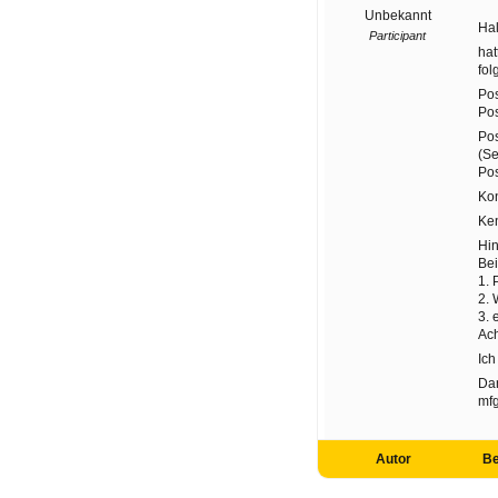
Unbekannt
Hal
Participant
hat
fol
Pos
Pos
Pos
(Se
Pos
Ko
Ken
Hin
Bei
1. 
2.
3. 
Ach
Ich
Da
mfg
Autor
Be