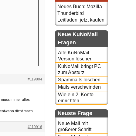
Neues Buch: Mozilla
Thunderbird
Leitfaden, jetzt kaufen!
Neue KuNoMail
Fragen
Alte KuNoMail
Version löschen
KuNoMail bringt PC
zum Absturz
#119804
Spammails löschen
Mails verschwinden
Wie ein 2. Konto
, muss immer alles
einrichten
irgentwann dicht mach…
Neuste Frage
Neue Mail mit
#119916
größerer Schrift