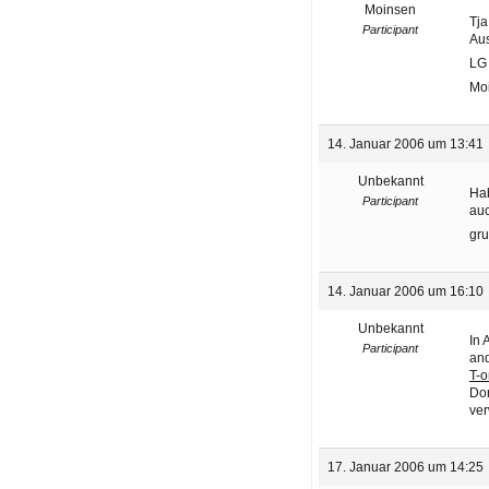
Moinsen
Tja
Participant
Aus
LG
Mo
14. Januar 2006 um 13:41
Unbekannt
Hab
Participant
auc
gru
14. Januar 2006 um 16:10
Unbekannt
In 
Participant
and
T-o
Dor
ver
17. Januar 2006 um 14:25