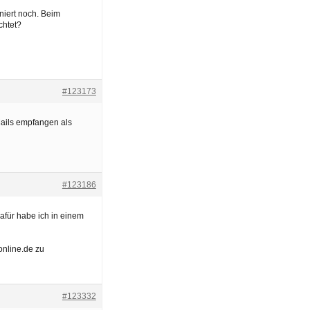
niert noch. Beim
chtet?
#123173
Mails empfangen als
#123186
afür habe ich in einem
online.de zu
#123332