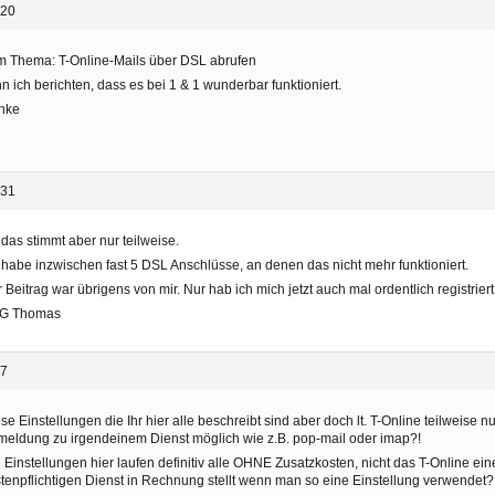
:20
 Thema: T-Online-Mails über DSL abrufen
n ich berichten, dass es bei 1 & 1 wunderbar funktioniert.
nke
:31
 das stimmt aber nur teilweise.
 habe inzwischen fast 5 DSL Anschlüsse, an denen das nicht mehr funktioniert.
 Beitrag war übrigens von mir. Nur hab ich mich jetzt auch mal ordentlich registriert
G Thomas
37
se Einstellungen die Ihr hier alle beschreibt sind aber doch lt. T-Online teilweise n
eldung zu irgendeinem Dienst möglich wie z.B. pop-mail oder imap?!
 Einstellungen hier laufen definitiv alle OHNE Zusatzkosten, nicht das T-Online e
tenpflichtigen Dienst in Rechnung stellt wenn man so eine Einstellung verwendet?