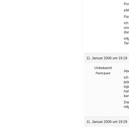
Pos
eMa
Pas
ich
und
dan
mf
Tar
11. Januar 2006 um 19:19
Unbekannt
Ab
Participant
ich
jet
irg
hal
kan
Da
mf
11. Januar 2006 um 19:29