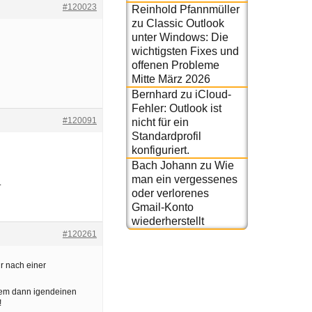
#120023
Reinhold Pfannmüller
zu
Classic Outlook
unter Windows: Die
wichtigsten Fixes und
offenen Probleme
Mitte März 2026
Bernhard
zu
iCloud-
Fehler: Outlook ist
#120091
nicht für ein
Standardprofil
konfiguriert.
Bach Johann
zu
Wie
man ein vergessenes
.
oder verlorenes
Gmail-Konto
wiederherstellt
#120261
ur nach einer
inem dann igendeinen
!