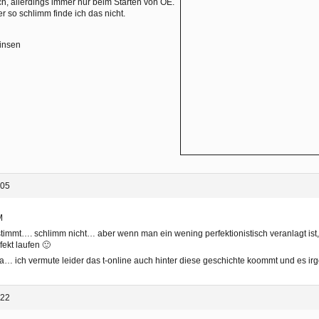
h, allerdings immer nur beim Starten von OE.
r so schlimm finde ich das nicht.
insen
:05
M
stimmt…. schlimm nicht… aber wenn man ein wening perfektionistisch veranlagt ist
fekt laufen 🙂
a… ich vermute leider das t-online auch hinter diese geschichte koommt und es 
:22