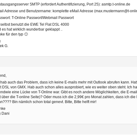
tausgangsserver SMTP (erfordert Authentifizierung, Port 25): asmtp.t-online.de
il Adresse und Benutzername: komplette eMail Adresse (max.mustermann@t-onli
swort: T-Online Passwort/Webmail Passwort
 selbst benutzt die EWE Tel Flat DSL 4000
 es hat wirklich wunderbar geklappt ..
ke für den typ 🙂
g
ek G.
end,
 hab auch das Problem, dass ich keine E-mails mehr mit Outlook abrufen kann. Ha
zt DSL von GMX. Hab auch schon alles ausprobiert, wie es weiter oben steht. Ich h
endwie eine Lücke von T-Online war. Gibt es noch andere Möglichkeiten, die E-mai
t über die T-online Seite)? Oder muss ich die 2,99€ pro Monat zahlen, dass ich die
n???? Bin nämlich schon total genevt. Bitte, Bitte helft mir!
nke
g Dani