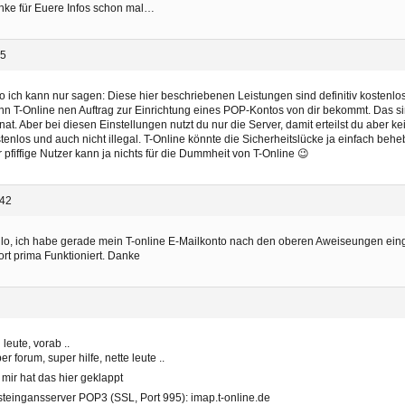
ke für Euere Infos schon mal…
35
o ich kann nur sagen: Diese hier beschriebenen Leistungen sind definitiv kostenlos.
n T-Online nen Auftrag zur Einrichtung eines POP-Kontos von dir bekommt. Das si
at. Aber bei diesen Einstellungen nutzt du nur die Server, damit erteilst du aber kei
tenlos und auch nicht illegal. T-Online könnte die Sicherheitslücke ja einfach behe
 pfiffige Nutzer kann ja nichts für die Dummheit von T-Online 😉
:42
lo, ich habe gerade mein T-online E-Mailkonto nach den oberen Aweiseungen einge
ort prima Funktioniert. Danke
 leute, vorab ..
er forum, super hilfe, nette leute ..
 mir hat das hier geklappt
teingansserver POP3 (SSL, Port 995): imap.t-online.de