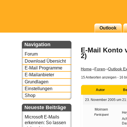
g erscheinenden Newsletter
Outlook
zu Thema Email für Sie
Navigation
E-Mail Konto 
underbird oder auch
Forum
2)
Download Übersicht
E-Mail Programme
Home
-›
Foren
-›
Outlook E
E-Mailanbieter
15 Antworten anzeigen - 16 b
Grundlagen
Einstellungen
Autor
Be
Shop
23. November 2005 um 21
Neueste Beiträge
Moinsen
Hey
Participant
Microsoft E-Mails
Ach
erkennen: So lassen
Das