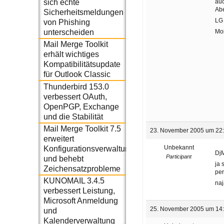
auc
sich echte
Abe
Sicherheitsmeldungen
LG
von Phishing
Mo
unterscheiden
Mail Merge Toolkit
erhält wichtiges
Kompatibilitätsupdate
für Outlook Classic
Thunderbird 153.0
verbessert OAuth,
OpenPGP, Exchange
und die Stabilität
Mail Merge Toolkit 7.5
23. November 2005 um 22
erweitert
Unbekannt
Konfigurationsverwaltung
Dj
Participant
und behebt
ja 
Zeichensatzprobleme
per
KUNOMAIL 3.4.5
naj
verbessert Leistung,
Microsoft Anmeldung
25. November 2005 um 14
und
Kalenderverwaltung