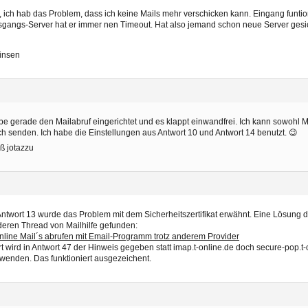
, ich hab das Problem, dass ich keine Mails mehr verschicken kann. Eingang funtio
gangs-Server hat er immer nen Timeout. Hat also jemand schon neue Server gesi
insen
e gerade den Mailabruf eingerichtet und es klappt einwandfrei. Ich kann sowohl 
h senden. Ich habe die Einstellungen aus Antwort 10 und Antwort 14 benutzt. 😉
ß jotazzu
Antwort 13 wurde das Problem mit dem Sicherheitszertifikat erwähnt. Eine Lösung d
eren Thread von Mailhilfe gefunden:
nline Mail´s abrufen mit Email-Programm trotz anderem Provider
t wird in Antwort 47 der Hinweis gegeben statt imap.t-online.de doch secure-pop.t-
wenden. Das funktioniert ausgezeichent.