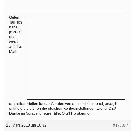
Ihre E-Mail
Adresse:
Guten
E-Mail
Tag, ich
habe
jetzt OE
und
E-Mail bestätigen
werde
auf Live
Mail
umstellen. Gelten für das Abrufen von e-mails bei freenet, arcor, t-
online die gleichen die gleichen Kontoeinstellungen wie für OE?
Danke im Voraus für eure Hilfe. Gruß Horstbruno
21. März 2010 um 16:32
#178877