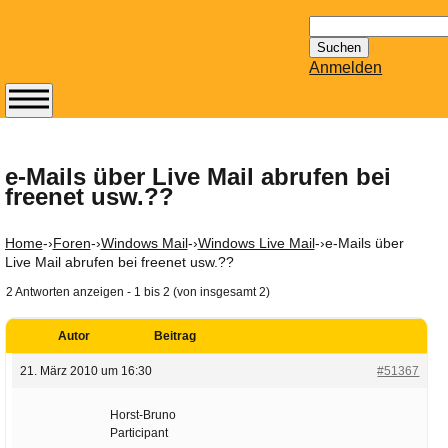
Suchen
nach:
Anmelden
Abonnieren Sie den
14-tägig
erscheinenden
e-Mails über Live Mail abrufen bei
freenet usw.??
Newsletter von
Mailhilfe.de
kostenlos.
Home
-›
Foren
-›
Windows Mail
-›
Windows Live Mail
-›
e-Mails über
Der ständig aktuelle
Live Mail abrufen bei freenet usw.??
Tipps zu Thema
2 Antworten anzeigen - 1 bis 2 (von insgesamt 2)
Email für Sie
bereithält!
Autor
Beitrag
Wie z.B. Outlook,
21. März 2010 um 16:30
#51367
GMail, Thunderbird
oder auch
Horst-Bruno
KuNoMail, usw.
Participant