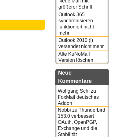
Neue Mail mit
größerer Schrift
Outlook 365
synchronisieren
funktioniert nicht
mehr
Outlook 2010 (!)
versendet nicht mehr
Alte KuNoMail
Version löschen
Neue
Kommentare
Wolfgang Sch,
zu
FoxMail deutsches
Addon
Nobbi
zu
Thunderbird
153.0 verbessert
OAuth, OpenPGP,
Exchange und die
Stabilität