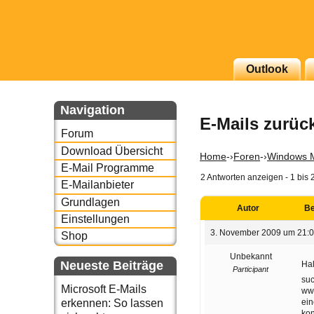
g erscheinenden Newsletter
Outlook
zu Thema Email für Sie
Navigation
E-Mails zurüc
underbird oder auch
Forum
Download Übersicht
Home
-›
Foren
-›
Windows M
E-Mail Programme
2 Antworten anzeigen - 1 bis 
E-Mailanbieter
Grundlagen
Autor
Be
Einstellungen
3. November 2009 um 21:
Shop
Unbekannt
Neueste Beiträge
Hal
Participant
suc
Microsoft E-Mails
www
ein
erkennen: So lassen
kon