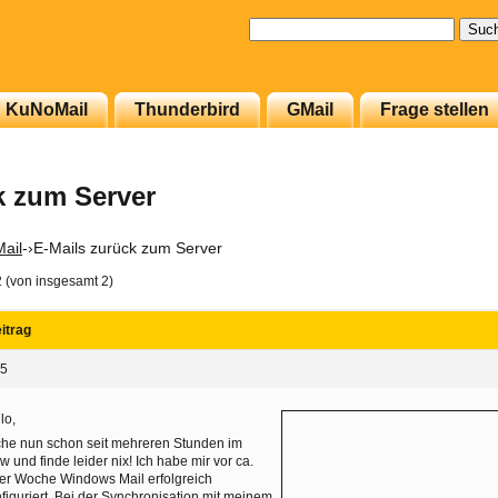
Suchen
nach:
KuNoMail
Thunderbird
GMail
Frage stellen
k zum Server
ail
-›
E-Mails zurück zum Server
2 (von insgesamt 2)
itrag
05
lo,
he nun schon seit mehreren Stunden im
 und finde leider nix! Ich habe mir vor ca.
er Woche Windows Mail erfolgreich
figuriert. Bei der Synchronisation mit meinem