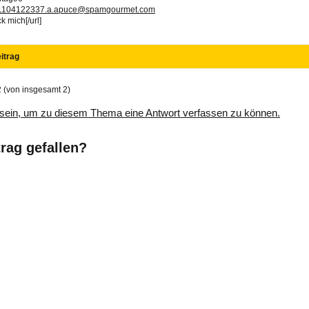
1104122337.a.apuce@spamgourmet.com
ck mich[/url]
itrag
2 (von insgesamt 2)
sein, um zu diesem Thema eine Antwort verfassen zu können.
trag gefallen?