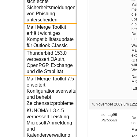
sich echte
Yah
Sicherheitsmeldungen
me
von Phishing
die
üb
unterscheiden
gib
Mail Merge Toolkit
ber
erhält wichtiges
Da 
me
Kompatibilitätsupdate
für Outlook Classic
Wi
Mai
Thunderbird 153.0
exp
verbessert OAuth,
(Da
OpenPGP, Exchange
wil
Wel
und die Stabilität
Dan
Mail Merge Toolkit 7.5
Mf
erweitert
[Ed
Konfigurationsverwaltung
und behebt
Zeichensatzprobleme
4. November 2009 um 12:
KUNOMAIL 3.4.5
sontag96
verbessert Leistung,
Da 
Participant
Microsoft Anmeldung
sen
und
Fr
Kalenderverwaltung
so