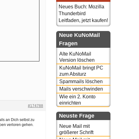
Neues Buch: Mozilla
Thunderbird
Leitfaden, jetzt kaufen!
Neue KuNoMail
Fragen
Alte KuNoMail
Version löschen
KuNoMail bringt PC
zum Absturz
Spammails löschen
Mails verschwinden
Wie ein 2. Konto
einrichten
#174788
Neuste Frage
ls an Dich selbst zu
ben verloren gehen.
Neue Mail mit
größerer Schrift