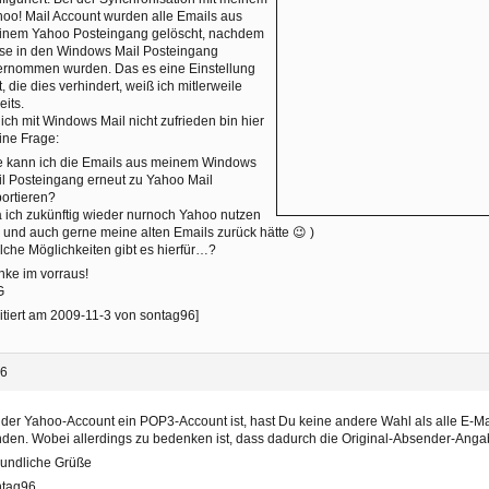
oo! Mail Account wurden alle Emails aus
inem Yahoo Posteingang gelöscht, nachdem
se in den Windows Mail Posteingang
ernommen wurden. Das es eine Einstellung
t, die dies verhindert, weiß ich mitlerweile
eits.
ich mit Windows Mail nicht zufrieden bin hier
ine Frage:
e kann ich die Emails aus meinem Windows
l Posteingang erneut zu Yahoo Mail
ortieren?
 ich zukünftig wieder nurnoch Yahoo nutzen
l und auch gerne meine alten Emails zurück hätte 😉 )
che Möglichkeiten gibt es hierfür…?
ke im vorraus!
G
itiert am 2009-11-3 von sontag96]
26
der Yahoo-Account ein POP3-Account ist, hast Du keine andere Wahl als alle E-Mai
den. Wobei allerdings zu bedenken ist, dass dadurch die Original-Absender-Anga
eundliche Grüße
ntag96