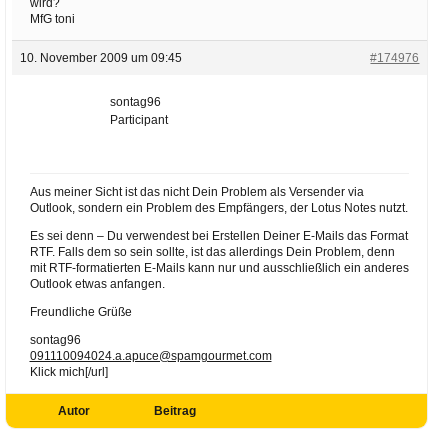
wird?
MfG toni
10. November 2009 um 09:45
#174976
sontag96
Participant
Aus meiner Sicht ist das nicht Dein Problem als Versender via
Outlook, sondern ein Problem des Empfängers, der Lotus Notes nutzt.
Es sei denn – Du verwendest bei Erstellen Deiner E-Mails das Format
RTF. Falls dem so sein sollte, ist das allerdings Dein Problem, denn
mit RTF-formatierten E-Mails kann nur und ausschließlich ein anderes
Outlook etwas anfangen.
Freundliche Grüße
sontag96
091110094024.a.apuce@spamgourmet.com
Klick mich[/url]
Autor
Beitrag