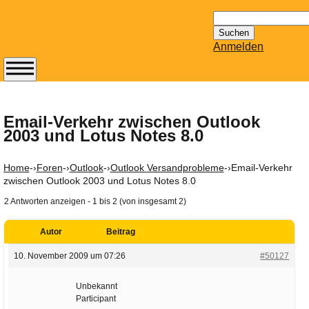
Suchen
nach:
Anmelden
Abonnieren Sie den
14-tägig
erscheinenden
Email-Verkehr zwischen Outlook
2003 und Lotus Notes 8.0
Newsletter von
Mailhilfe.de
kostenlos.
Home
-›
Foren
-›
Outlook
-›
Outlook Versandprobleme
-›
Email-Verkehr
Der ständig aktuelle
zwischen Outlook 2003 und Lotus Notes 8.0
Tipps zu Thema
2 Antworten anzeigen - 1 bis 2 (von insgesamt 2)
Email für Sie
bereithält!
Autor
Beitrag
Wie z.B. Outlook,
10. November 2009 um 07:26
#50127
GMail, Thunderbird
oder auch
Unbekannt
KuNoMail, usw.
Participant