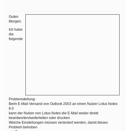
Ihre E-Mail
Adresse:
Guten
E-Mail
Morgen.
Ich habe
die
E-Mail bestätigen
folgende
Problemstellung:
Beim E-Mail-Versand von Outlook 2003 an einen Nutzer Lotus Notes
8.0
kann der Nutzer von Lotus Notes die E-Mail weder direkt
beantworten/weiterleiten oder drucken.
Welche Einstellungen müssen verändert werden, damit dieses
Problem behoben