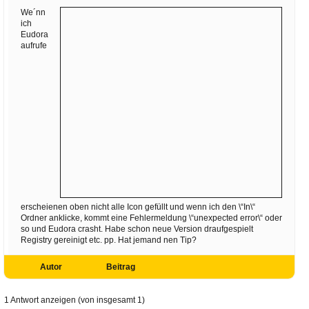
Ihre E-Mail
We´nn
Adresse:
ich
Eudora
E-Mail
aufrufe
E-Mail bestätigen
erscheienen oben nicht alle Icon gefüllt und wenn ich den \“In\“
Ordner anklicke, kommt eine Fehlermeldung \“unexpected error\“ oder
so und Eudora crasht. Habe schon neue Version draufgespielt
Registry gereinigt etc. pp. Hat jemand nen Tip?
Autor
Beitrag
1 Antwort anzeigen (von insgesamt 1)