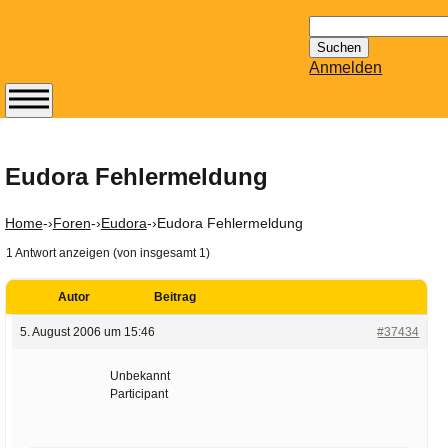
Suchen
nach:
Anmelden
Abonnieren Sie den
14-tägig
erscheinenden
Eudora Fehlermeldung
Newsletter von
Mailhilfe.de
Home
-›
Foren
-›
Eudora
-›
Eudora Fehlermeldung
kostenlos.
1 Antwort anzeigen (von insgesamt 1)
Der ständig aktuelle
Tipps zu Thema
Autor
Beitrag
Email für Sie
bereithält!
5. August 2006 um 15:46
#37434
Wie z.B. Outlook,
GMail, Thunderbird
Unbekannt
Participant
oder auch
KuNoMail, usw.