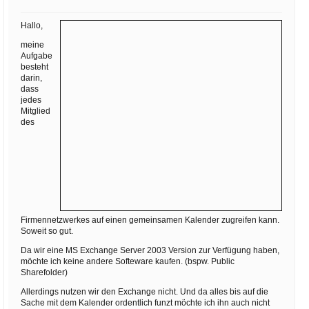
Ihre E-Mail
Adresse:
Hallo,
E-Mail
meine
Aufgabe
besteht
darin,
E-Mail bestätigen
dass
jedes
Mitglied
des
Firmennetzwerkes auf einen gemeinsamen Kalender zugreifen kann.
Soweit so gut.
Da wir eine MS Exchange Server 2003 Version zur Verfügung haben,
möchte ich keine andere Softeware kaufen. (bspw. Public
Sharefolder)
Allerdings nutzen wir den Exchange nicht. Und da alles bis auf die
Sache mit dem Kalender ordentlich funzt möchte ich ihn auch nicht