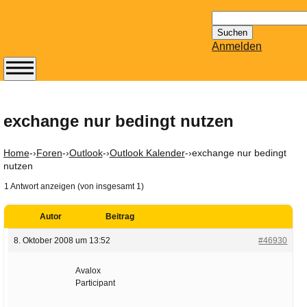
Suchen
nach:
Anmelden
Abonnieren Sie den
14-tägig
erscheinenden
exchange nur bedingt nutzen
Newsletter von
Mailhilfe.de
Home
-›
Foren
-›
Outlook
-›
Outlook Kalender
-›
exchange nur bedingt
kostenlos.
nutzen
Der ständig aktuelle
1 Antwort anzeigen (von insgesamt 1)
Tipps zu Thema
Email für Sie
Autor
Beitrag
bereithält!
8. Oktober 2008 um 13:52
#46930
Wie z.B. Outlook,
GMail, Thunderbird
Avalox
oder auch
Participant
KuNoMail, usw.