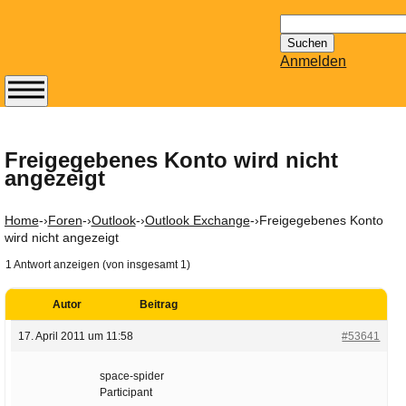
Suchen
nach:
Anmelden
Abonnieren Sie den
14-tägig
erscheinenden
Freigegebenes Konto wird nicht
angezeigt
Newsletter von
Mailhilfe.de
kostenlos.
Home
-›
Foren
-›
Outlook
-›
Outlook Exchange
-›
Freigegebenes Konto
Der ständig aktuelle
wird nicht angezeigt
Tipps zu Thema
1 Antwort anzeigen (von insgesamt 1)
Email für Sie
bereithält!
Autor
Beitrag
Wie z.B. Outlook,
17. April 2011 um 11:58
#53641
GMail, Thunderbird
oder auch
space-spider
KuNoMail, usw.
Participant