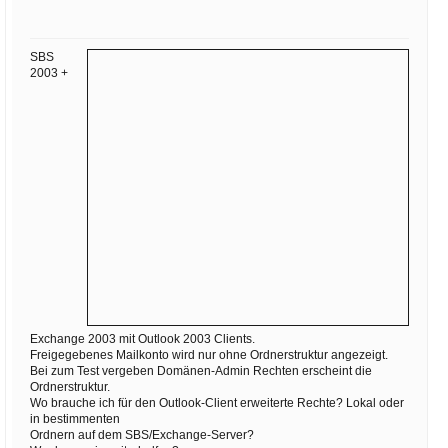
Ihre E-Mail
Adresse:
SBS
E-Mail
2003 +
E-Mail bestätigen
Exchange 2003 mit Outlook 2003 Clients.
Freigegebenes Mailkonto wird nur ohne Ordnerstruktur angezeigt.
Bei zum Test vergeben Domänen-Admin Rechten erscheint die
Ordnerstruktur.
Wo brauche ich für den Outlook-Client erweiterte Rechte? Lokal oder
in bestimmenten
Ordnern auf dem SBS/Exchange-Server?