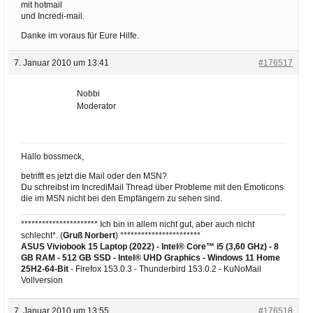
mit hotmail
und Incredi-mail.
Danke im voraus für Eure Hilfe.
7. Januar 2010 um 13:41
#176517
Nobbi
Moderator
Hallo bossmeck,
betrifft es jetzt die Mail oder den MSN?
Du schreibst im IncrediMail Thread über Probleme mit den Emoticons
die im MSN nicht bei den Empfängern zu sehen sind.
********************** Ich bin in allem nicht gut, aber auch nicht
schlecht*. (
Gruß Norbert
) ***********************
ASUS Viviobook 15 Laptop (2022) - Intel® Core™ i5 (3,60 GHz) - 8
GB RAM - 512 GB SSD - Intel® UHD Graphics -
Windows 11 Home
25H2-64-Bit
- Firefox 153.0.3 - Thunderbird 153.0.2 - KuNoMail
Vollversion
7. Januar 2010 um 13:55
#176518