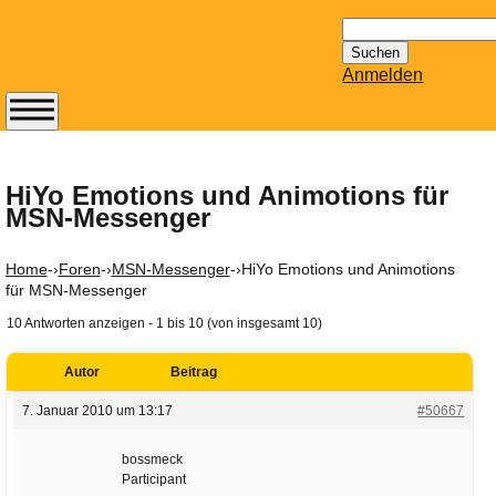
Suchen
nach:
Anmelden
Abonnieren Sie den
14-tägig
erscheinenden
HiYo Emotions und Animotions für
MSN-Messenger
Newsletter von
Mailhilfe.de
kostenlos.
Home
-›
Foren
-›
MSN-Messenger
-›
HiYo Emotions und Animotions
Der ständig aktuelle
für MSN-Messenger
Tipps zu Thema
10 Antworten anzeigen - 1 bis 10 (von insgesamt 10)
Email für Sie
bereithält!
Autor
Beitrag
Wie z.B. Outlook,
7. Januar 2010 um 13:17
#50667
GMail, Thunderbird
oder auch
bossmeck
KuNoMail, usw.
Participant