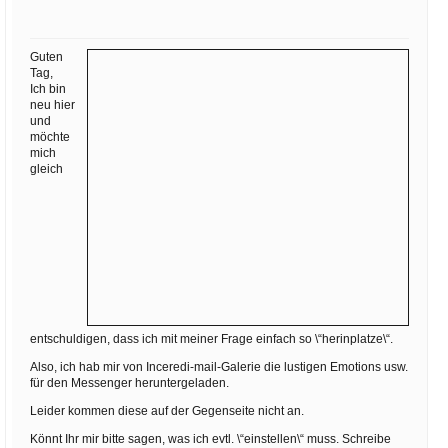
Ihre E-Mail
Adresse:
Guten
E-Mail
Tag,
Ich bin
neu hier
und
E-Mail bestätigen
möchte
mich
gleich
entschuldigen, dass ich mit meiner Frage einfach so \“herinplatze\“.
Also, ich hab mir von Inceredi-mail-Galerie die lustigen Emotions usw.
für den Messenger heruntergeladen.
Leider kommen diese auf der Gegenseite nicht an.
Könnt Ihr mir bitte sagen, was ich evtl. \“einstellen\“ muss. Schreibe