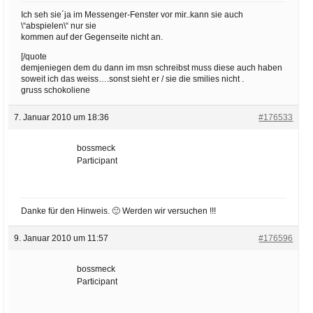
Ich seh sie´ja im Messenger-Fenster vor mir..kann sie auch
\“abspielen\“ nur sie
kommen auf der Gegenseite nicht an.
[/quote
demjeniegen dem du dann im msn schreibst muss diese auch haben
soweit ich das weiss….sonst sieht er / sie die smilies nicht .
gruss schokoliene
7. Januar 2010 um 18:36
#176533
bossmeck
Participant
Danke für den Hinweis. 🙂 Werden wir versuchen !!!
9. Januar 2010 um 11:57
#176596
bossmeck
Participant