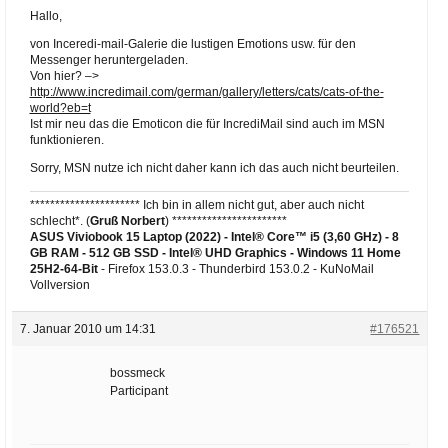
Hallo,
von Inceredi-mail-Galerie die lustigen Emotions usw. für den
Messenger heruntergeladen.
Von hier? –>
http://www.incredimail.com/german/gallery/letters/cats/cats-of-the-
world?eb=t
Ist mir neu das die Emoticon die für IncrediMail sind auch im MSN
funktionieren.
Sorry, MSN nutze ich nicht daher kann ich das auch nicht beurteilen.
********************** Ich bin in allem nicht gut, aber auch nicht
schlecht*. (
Gruß Norbert
) ***********************
ASUS Viviobook 15 Laptop (2022) - Intel® Core™ i5 (3,60 GHz) - 8
GB RAM - 512 GB SSD - Intel® UHD Graphics -
Windows 11 Home
25H2-64-Bit
- Firefox 153.0.3 - Thunderbird 153.0.2 - KuNoMail
Vollversion
7. Januar 2010 um 14:31
#176521
bossmeck
Participant