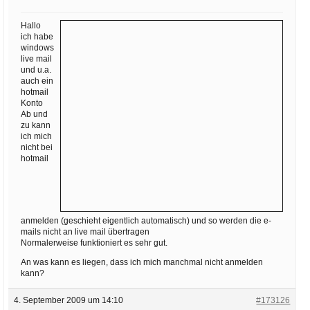
Ihre E-Mail
Adresse:
Hallo
ich habe
E-Mail
windows
live mail
und u.a.
auch ein
E-Mail bestätigen
hotmail
Konto
Ab und
zu kann
ich mich
nicht bei
hotmail
anmelden (geschieht eigentlich automatisch) und so werden die e-
mails nicht an live mail übertragen
Normalerweise funktioniert es sehr gut.
An was kann es liegen, dass ich mich manchmal nicht anmelden
kann?
4. September 2009 um 14:10
#173126