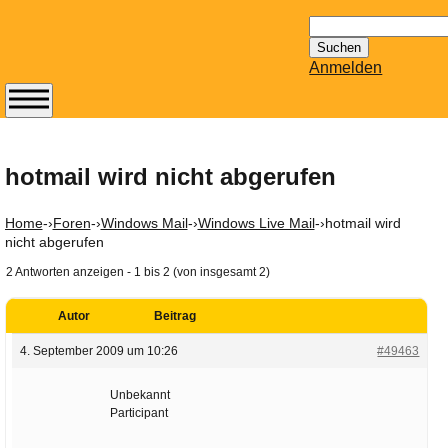
Suchen
nach:
Anmelden
Abonnieren Sie den
14-tägig
erscheinenden
hotmail wird nicht abgerufen
Newsletter von
Mailhilfe.de
Home
-›
Foren
-›
Windows Mail
-›
Windows Live Mail
-›
hotmail wird
kostenlos.
nicht abgerufen
Der ständig aktuelle
2 Antworten anzeigen - 1 bis 2 (von insgesamt 2)
Tipps zu Thema
Email für Sie
Autor
Beitrag
bereithält!
4. September 2009 um 10:26
#49463
Wie z.B. Outlook,
GMail, Thunderbird
Unbekannt
oder auch
Participant
KuNoMail, usw.