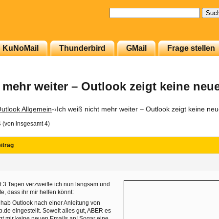
Suchen
nach:
KuNoMail
Thunderbird
GMail
Frage stellen
t mehr weiter – Outlook zeigt keine neu
utlook Allgemein
-›
Ich weiß nicht mehr weiter – Outlook zeigt keine ne
4 (von insgesamt 4)
itrag
t 3 Tagen verzweifle ich nun langsam und
fe, dass ihr mir helfen könnt:
 hab Outlook nach einer Anleitung von
.de eingestellt. Soweit alles gut, ABER es
gt mir keine neuen Emails an! Sogar eine