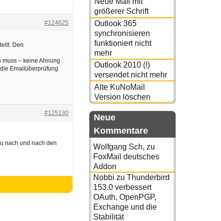
Neue Mail mit
größerer Schrift
#124625
Outlook 365
synchronisieren
funktioniert nicht
ellt. Den
mehr
en muss – keine Ahnung
Outlook 2010 (!)
s die Emailüberprüfung
versendet nicht mehr
Alte KuNoMail
Version löschen
#125130
Neue
Kommentare
 du nach und nach den
Wolfgang Sch,
zu
FoxMail deutsches
Addon
Nobbi
zu
Thunderbird
153.0 verbessert
OAuth, OpenPGP,
Exchange und die
Stabilität