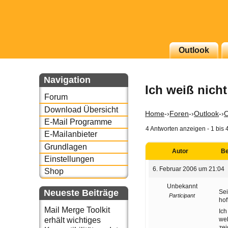
g erscheinenden Newsletter
Outlook
zu Thema Email für Sie
Navigation
Ich weiß nich
underbird oder auch
Forum
Download Übersicht
Home
-›
Foren
-›
Outlook
-›
O
E-Mail Programme
4 Antworten anzeigen - 1 bis 
E-Mailanbieter
Grundlagen
Autor
Be
Einstellungen
6. Februar 2006 um 21:04
Shop
Unbekannt
Neueste Beiträge
Sei
Participant
hof
Mail Merge Toolkit
Ich
web
erhält wichtiges
zei