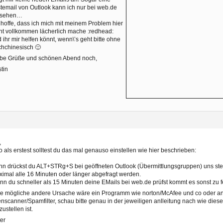
temail von Outlook kann ich nur bei web.de
nsehen…
 hoffe, dass ich mich mit meinem Problem hier
ht vollkommen lächerlich mache :redhead:
 ihr mir helfen könnt, wenn\’s geht bitte ohne
hchinesisch 🙂
ebe Grüße und schönen Abend noch,
stin
,
o als erstest solltest du das mal genauso einstellen wie hier beschrieben:
n drückst du ALT+STRg+S bei geöffneten Outlook (Übermittlungsgruppen) uns stell
imal alle 16 Minuten oder länger abgefragt werden.
n du schneller als 15 Minuten deine EMails bei web.de prüfst kommt es sonst zu
e mögliche andere Ursache wäre ein Programm wie norton/McAfee und co oder a
enscanner/Spamfilter, schau bitte genau in der jeweiligen anlleitung nach wie die
zustellen ist.
er