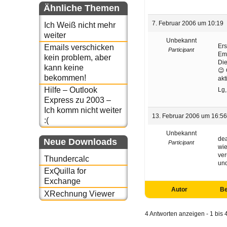
Ähnliche Themen
7. Februar 2006 um 10:19
Ich Weiß nicht mehr
weiter
Unbekannt
Ers
Emails verschicken
Participant
Ema
kein problem, aber
Die
kann keine
😉 
bekommen!
akti
Hilfe – Outlook
Lg,
Express zu 2003 –
Ich komm nicht weiter
13. Februar 2006 um 16:5
:(
Unbekannt
dea
Neue Downloads
Participant
wie
ver
Thundercalc
und
ExQuilla for
Exchange
Autor
Be
XRechnung Viewer
4 Antworten anzeigen - 1 bis 