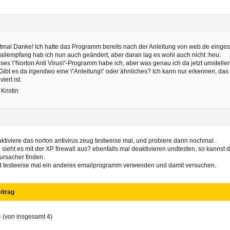
tmal Danke! Ich hatte das Programm bereits nach der Anleitung von web.de eingest
ilempfang hab ich nun auch geändert, aber daran lag es wohl auch nicht :heu:
ses \“Norton Anti Virus\“-Programm habe ich, aber was genau ich da jetzt umstell
Gibt es da irgendwo eine \“Anleitung\“ oder ähnliches? Ich kann nur erkennen, da
viert ist.
 Kristin
6
ktiviere das norton antivirus zeug testweise mal, und probiere dann nochmal.
 sieht es mit der XP firewall aus? ebenfalls mal deaktivieren undtesten, so kannst
ursacher finden.
 testweise mal ein anderes emailprogramm verwenden und damit versuchen.
itrag
4 (von insgesamt 4)