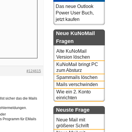
Das neue Outlook
Power User Buch,
jetzt kaufen
Neue KuNoMail
Fragen
Alte KuNoMail
Version löschen
KuNoMail bringt PC
zum Absturz
#124615
Spammails löschen
Mails verschwinden
Wie ein 2. Konto
einrichten
st sicher das die Mails
 fehlermeldungen.
Neuste Frage
nder
ses Programm für EMails
Neue Mail mit
größerer Schrift