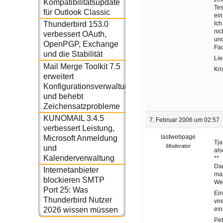
Kompatibilitätsupdate
Tes
für Outlook Classic
ei
Ich
Thunderbird 153.0
nic
verbessert OAuth,
und
OpenPGP, Exchange
Fac
und die Stabilität
Li
Mail Merge Toolkit 7.5
Kri
erweitert
Konfigurationsverwaltung
und behebt
Zeichensatzprobleme
KUNOMAIL 3.4.5
7. Februar 2006 um 02:57
verbessert Leistung,
lastwebpage
Microsoft Anmeldung
Tja
Moderator
und
als
Kalenderverwaltung
**
Dan
Internetanbieter
max
blockieren SMTP
Wen
Port 25: Was
Ein
Thunderbird Nutzer
vir
ein
2026 wissen müssen
Pet