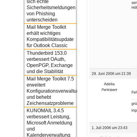
sich echte
se
Sicherheitsmeldungen
Hil
von Phishing
unterscheiden
Mail Merge Toolkit
erhält wichtiges
Kompatibilitätsupdate
für Outlook Classic
Thunderbird 153.0
verbessert OAuth,
OpenPGP, Exchange
und die Stabilität
29. Juni 2006 um 21:39
Mail Merge Toolkit 7.5
Adelia
erweitert
Participant
Konfigurationsverwaltung
Feh
und behebt
Zeichensatzprobleme
gr
KUNOMAIL 3.4.5
ing
verbessert Leistung,
Microsoft Anmeldung
1. Juli 2006 um 23:43
und
Kalenderverwaltung