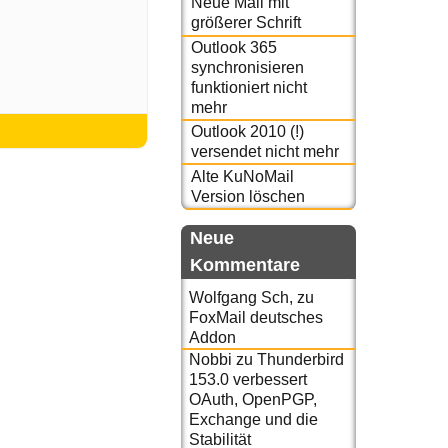
Neue Mail mit
größerer Schrift
Outlook 365
synchronisieren
funktioniert nicht
mehr
Outlook 2010 (!)
versendet nicht mehr
Alte KuNoMail
Version löschen
Neue
Kommentare
Wolfgang Sch,
zu
FoxMail deutsches
Addon
Nobbi
zu
Thunderbird
153.0 verbessert
OAuth, OpenPGP,
Exchange und die
Stabilität