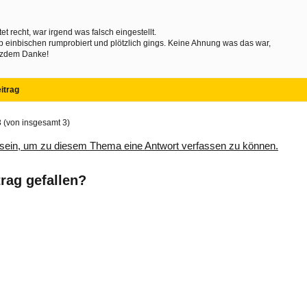
tet recht, war irgend was falsch eingestellt.
 einbischen rumprobiert und plötzlich gings. Keine Ahnung was das war,
tzdem Danke!
itrag
3 (von insgesamt 3)
sein, um zu diesem Thema eine Antwort verfassen zu können.
trag gefallen?