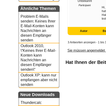
Unbekannt
Participant
Hi,
Ähnliche Themen
hat
Hab
Problem E-Mails
tro
senden: Keines Ihrer
E-Mail-Konten kann
Nachrichten an
Autor
Be
diesen Empfänger
senden
3 Antworten anzeigen - 1 bis 
Outlook 2010,
Sie müssen angemeldet 
\“Keines Ihrer E-Mail-
Konten kann
Nachrichten an
Hat Ihnen der Bei
diesen Empfänger
senden\“
Outlook XP: kann nur
empfangen aber nicht
senden
Neue Downloads
Thundercalc