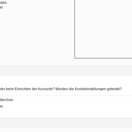
nden.
fe!
ler beim Einrichten der Accounts? Wurden die Kontoeinstellungen getestet?
üßerchen
er