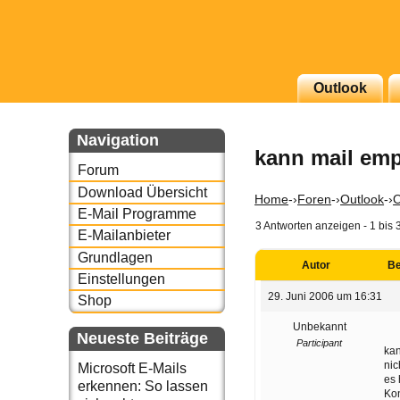
Outlook
g erscheinenden Newsletter
zu Thema Email für Sie
Navigation
kann mail emp
Forum
underbird oder auch
Download Übersicht
Home
-›
Foren
-›
Outlook
-›
O
E-Mail Programme
3 Antworten anzeigen - 1 bis 
E-Mailanbieter
Grundlagen
Autor
Be
Einstellungen
29. Juni 2006 um 16:31
Shop
Unbekannt
Neueste Beiträge
Participant
kan
nic
Microsoft E-Mails
es 
erkennen: So lassen
Ko