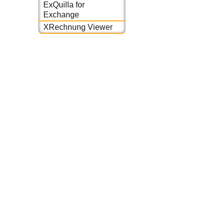
ExQuilla for
Exchange
XRechnung Viewer