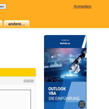
Anmelden
andere…
#36899