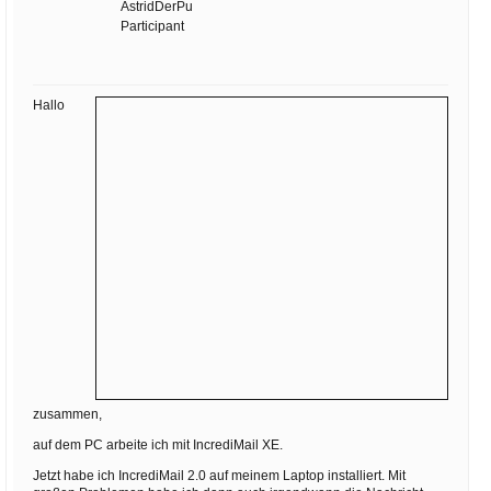
Ihre E-Mail
AstridDerPu
Participant
Adresse:
E-Mail
Hallo
E-Mail bestätigen
zusammen,
auf dem PC arbeite ich mit IncrediMail XE.
Jetzt habe ich IncrediMail 2.0 auf meinem Laptop installiert. Mit