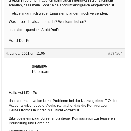
großen Problemen habe ich dann auch irgendwann die Nachricht
erhalten, dass mein T-online.de account erfolgreich eingerichtet ist.
Trotzdem kann ich weder Emails empfangen, noch versenden.
Was habe ich falsch gemacht? Wer kann helfen?
:question: :question: AstridDerPu
Astrid-Der-Pu
4. Januar 2011 um 11:05
#184204
sontag96
Participant
Hallo AstridDerPu,
da es normalerweise keine Probleme bei der Nutzung eines T-Online-
Accounts gibt, liegt die Möglichkeit nahe, daß die Konfiguration
Deines Kontos in IncrediMail nicht korrekt ist.
Bitte poste ein paar Screenshots dieser Konfiguration zur besseren
Beurteilung und Beratung.