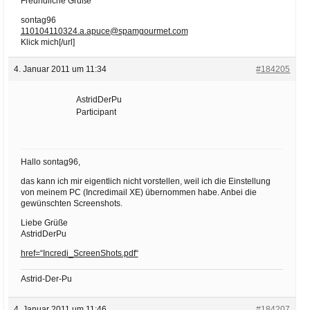
Freundliche Grüße
sontag96
110104110324.a.apuce@spamgourmet.com
Klick mich[/url]
4. Januar 2011 um 11:34
#184205
AstridDerPu
Participant
Hallo sontag96,
das kann ich mir eigentlich nicht vorstellen, weil ich die Einstellung
von meinem PC (Incredimail XE) übernommen habe. Anbei die
gewünschten Screenshots.
Liebe Grüße
AstridDerPu
href=“Incredi_ScreenShots.pdf“
Astrid-Der-Pu
4. Januar 2011 um 11:46
#184207