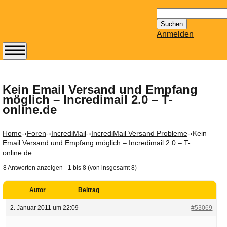
Suchen
nach:
Anmelden
Abonnieren Sie den
14-tägig
erscheinenden
Kein Email Versand und Empfang
möglich – Incredimail 2.0 – T-
Newsletter von
online.de
Mailhilfe.de
kostenlos.
Der ständig aktuelle
Home
-›
Foren
-›
IncrediMail
-›
IncrediMail Versand Probleme
-›
Kein
Email Versand und Empfang möglich – Incredimail 2.0 – T-
Tipps zu Thema
online.de
Email für Sie
bereithält!
8 Antworten anzeigen - 1 bis 8 (von insgesamt 8)
Wie z.B. Outlook,
GMail, Thunderbird
Autor
Beitrag
oder auch
2. Januar 2011 um 22:09
#53069
KuNoMail, usw.