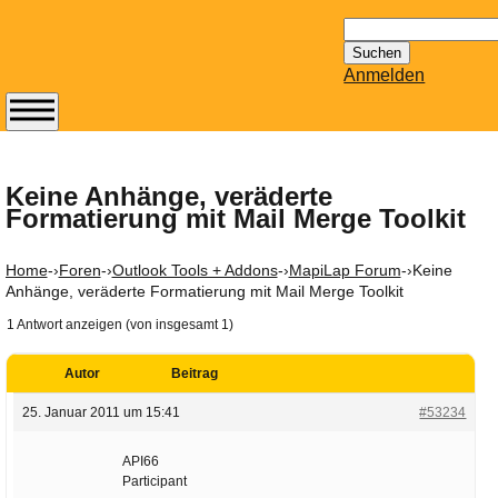
Suchen
nach:
Anmelden
Abonnieren Sie den
14-tägig
erscheinenden
Keine Anhänge, veräderte
Formatierung mit Mail Merge Toolkit
Newsletter von
Mailhilfe.de
kostenlos.
Home
-›
Foren
-›
Outlook Tools + Addons
-›
MapiLap Forum
-›
Keine
Der ständig aktuelle
Anhänge, veräderte Formatierung mit Mail Merge Toolkit
Tipps zu Thema
1 Antwort anzeigen (von insgesamt 1)
Email für Sie
bereithält!
Autor
Beitrag
Wie z.B. Outlook,
25. Januar 2011 um 15:41
#53234
GMail, Thunderbird
oder auch
API66
KuNoMail, usw.
Participant