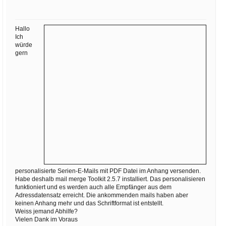
Ihre E-Mail
Adresse:
Hallo
E-Mail
Ich
würde
gern
E-Mail bestätigen
personalisierte Serien-E-Mails mit PDF Datei im Anhang versenden.
Habe deshalb mail merge Toolkit 2.5.7 installiert. Das personalisieren
funktioniert und es werden auch alle Empfänger aus dem
Adressdatensatz erreicht. Die ankommenden mails haben aber
keinen Anhang mehr und das Schriftformat ist entstellt.
Weiss jemand Abhilfe?
Vielen Dank im Voraus