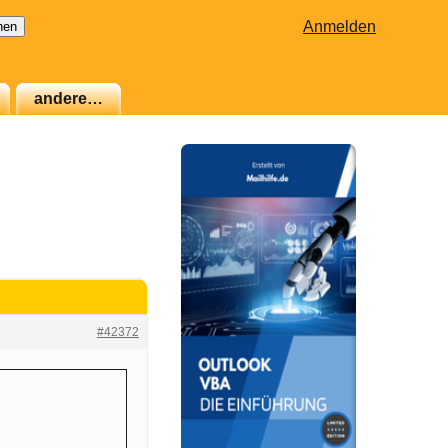
Anmelden
andere…
#42372