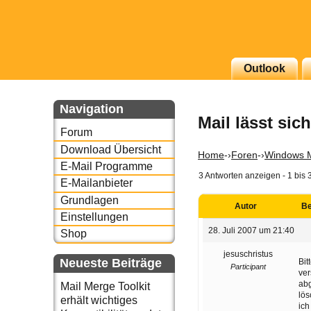
g erscheinenden Newsletter
Outlook
zu Thema Email für Sie
Navigation
Mail lässt sic
underbird oder auch
Forum
Download Übersicht
Home
-›
Foren
-›
Windows M
E-Mail Programme
3 Antworten anzeigen - 1 bis 
E-Mailanbieter
Grundlagen
Autor
Be
Einstellungen
28. Juli 2007 um 21:40
Shop
jesuschristus
Neueste Beiträge
Bit
Participant
ver
abg
Mail Merge Toolkit
lös
erhält wichtiges
ich