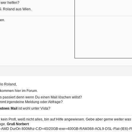
 wer helfen?
G. Roland aus Wien.
en.
lo Roland,
lkommen hier im Forum.
 passiert denn wenn Du einen Mail löschen willst?
mmt irgendeine Meldung oder Abfrage?
ndows Mail
ist wohl unter Vista?
 kein Profi, weiß nicht alles, bin auf Hilfe angewiesen. Gebe aber gerne weiter was
nge.
Gruß Norbert
-AMD DurOn 800Mhz-C/D=40/20GB-exe=400GB-RAM368-AOL9-DSL-Flat-(IE6)-FF-