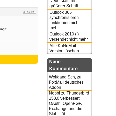
Neue Mail mit
größerer Schrift
#147761
Outlook 365
synchronisieren
funktioniert nicht
mehr
ung\“
Outlook 2010 (!)
versendet nicht mehr
Alte KuNoMail
Version löschen
Neue
Kommentare
Wolfgang Sch,
zu
FoxMail deutsches
Addon
Nobbi
zu
Thunderbird
153.0 verbessert
OAuth, OpenPGP,
Exchange und die
Stabilität