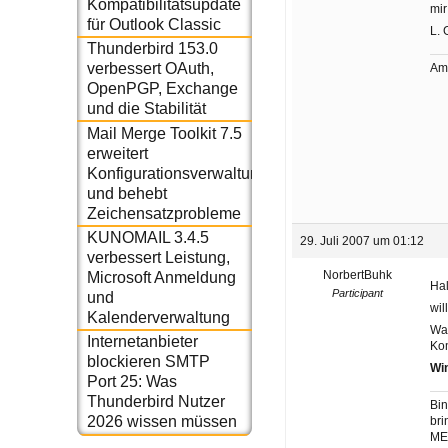
Kompatibilitätsupdate
mir
für Outlook Classic
L. 
Thunderbird 153.0
verbessert OAuth,
Am
OpenPGP, Exchange
und die Stabilität
Mail Merge Toolkit 7.5
erweitert
Konfigurationsverwaltung
und behebt
Zeichensatzprobleme
KUNOMAIL 3.4.5
29. Juli 2007 um 01:12
verbessert Leistung,
NorbertBuhk
Microsoft Anmeldung
Hal
Participant
und
wil
Kalenderverwaltung
Was
Internetanbieter
Ko
blockieren SMTP
Wi
Port 25: Was
Thunderbird Nutzer
Bin
2026 wissen müssen
bri
ME