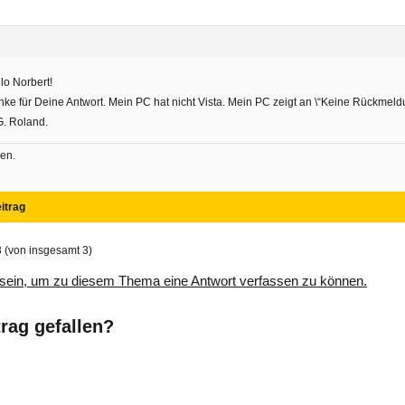
lo Norbert!
ke für Deine Antwort. Mein PC hat nicht Vista. Mein PC zeigt an \“Keine Rückmeld
G. Roland.
en.
itrag
3 (von insgesamt 3)
sein, um zu diesem Thema eine Antwort verfassen zu können.
trag gefallen?