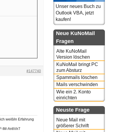
Unser neues Buch zu
Outlook VBA, jetzt
kaufen!
Neue KuNoMail
Fragen
Alte KuNoMail
Version löschen
KuNoMail bringt PC
zum Absturz
#147740
Spammails löschen
Mails verschwinden
Wie ein 2. Konto
einrichten
Neuste Frage
 ich weiß/in Erfahrung
Neue Mail mit
größerer Schrift
IM-AntiVir7