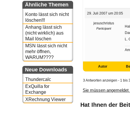
Ähnliche Themen
29. Juli 2007 um 20:05
Konto lässt sich nicht
löschen!!!
jesuschristus
Hal
Anhang lässt sich
Participant
(nicht wirklich) aus
Dan
Mail löschen
L. 
MSN lässt sich nicht
Am
mehr öffnen,
WARUM????
Autor
Be
Neue Downloads
Thundercalc
3 Antworten anzeigen - 1 bis 
ExQuilla for
Sie müssen angemeldet 
Exchange
XRechnung Viewer
Hat Ihnen der Bei