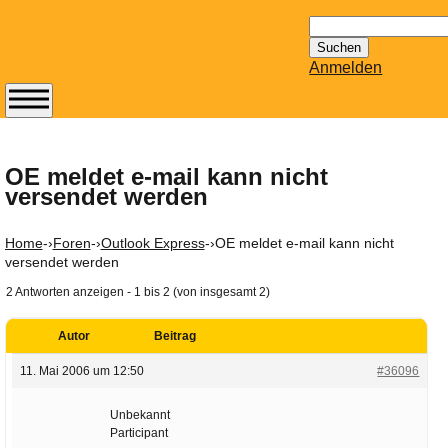
Suchen
nach:
Anmelden
Abonnieren Sie den
14-tägig
erscheinenden
OE meldet e-mail kann nicht
versendet werden
Newsletter von
Mailhilfe.de
kostenlos.
Home
-›
Foren
-›
Outlook Express
-›
OE meldet e-mail kann nicht
Der ständig aktuelle
versendet werden
Tipps zu Thema
2 Antworten anzeigen - 1 bis 2 (von insgesamt 2)
Email für Sie
bereithält!
Autor
Beitrag
Wie z.B. Outlook,
11. Mai 2006 um 12:50
#36096
GMail, Thunderbird
oder auch
Unbekannt
KuNoMail, usw.
Participant