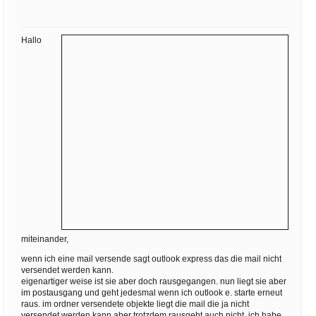
Ihre E-Mail
Adresse:
Hallo
E-Mail
E-Mail bestätigen
miteinander,
wenn ich eine mail versende sagt outlook express das die mail nicht
versendet werden kann.
eigenartiger weise ist sie aber doch rausgegangen. nun liegt sie aber
im postausgang und geht jedesmal wenn ich outlook e. starte erneut
raus. im ordner versendete objekte liegt die mail die ja nicht
versendet werden kann aber trotzdem rausgeht auch nicht. ich habe