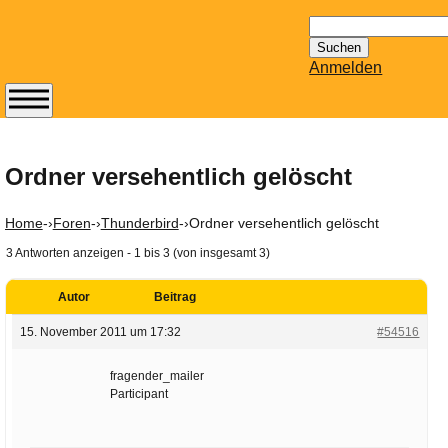
Suchen
nach:
Anmelden
Abonnieren Sie den
14-tägig
erscheinenden
Ordner versehentlich gelöscht
Newsletter von
Mailhilfe.de
Home
-›
Foren
-›
Thunderbird
-›
Ordner versehentlich gelöscht
kostenlos.
3 Antworten anzeigen - 1 bis 3 (von insgesamt 3)
Der ständig aktuelle
Tipps zu Thema
Autor
Beitrag
Email für Sie
bereithält!
15. November 2011 um 17:32
#54516
Wie z.B. Outlook,
GMail, Thunderbird
fragender_mailer
Participant
oder auch
KuNoMail, usw.