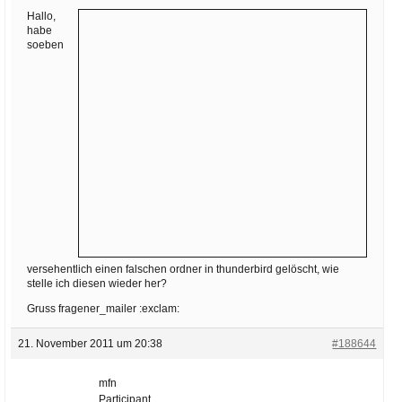
Ihre E-Mail
Hallo,
Adresse:
habe
soeben
E-Mail
E-Mail bestätigen
versehentlich einen falschen ordner in thunderbird gelöscht, wie
stelle ich diesen wieder her?
Gruss fragener_mailer :exclam:
21. November 2011 um 20:38
#188644
mfn
Participant