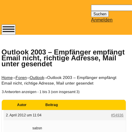
Suchen
nach:
Anmelden
Abonnieren Sie den
14-tägig
erscheinenden
Outlook 2003 – Empfänger empfängt
Email nicht, richtige Adresse, Mail
Newsletter von
unter gesendet
Mailhilfe.de
kostenlos.
Der ständig aktuelle
Home
-›
Foren
-›
Outlook
-›
Outlook 2003 – Empfänger empfängt
Email nicht, richtige Adresse, Mail unter gesendet
Tipps zu Thema
Email für Sie
3 Antworten anzeigen - 1 bis 3 (von insgesamt 3)
bereithält!
Wie z.B. Outlook,
Autor
Beitrag
GMail, Thunderbird
2. April 2012 um 11:04
#54936
oder auch
KuNoMail, usw.
sabsn