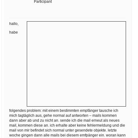
Ihre E-Mail
Participant
Adresse:
E-Mail
hallo,
habe
E-Mail bestätigen
folgendes problem: mit einem bestimmten empfänger tausche ich
mich tagtäglich aus, gehe normal auf antworten – mails kommen
dann aber ab und zu nicht an. sende ich die mail erneut als neues
mail, kommen diese an. ich erhalte aber keine fehlermeldung und die
mail von mir befindet sich normal unter gesendete objekte. letzte
woche gingen dann alle mails bei diesem emfpänger ein. woran kann