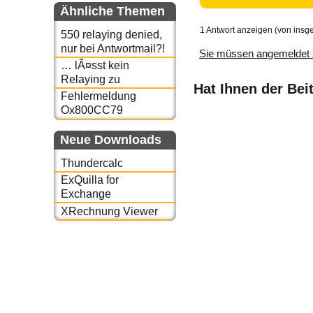
Ähnliche Themen
1 Antwort anzeigen (von insg
550 relaying denied,
nur bei Antwortmail?!
Sie müssen angemeldet 
… lÃ¤sst kein
Relaying zu
Hat Ihnen der Bei
Fehlermeldung
Ox800CC79
Neue Downloads
Thundercalc
ExQuilla for
Exchange
XRechnung Viewer