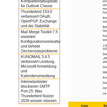
Kompatibilitätsupdate
(on
ver
für Outlook Classic
mei
Thunderbird 153.0
Fe
verbessert OAuth,
Ihr
OpenPGP, Exchange
nic
und die Stabilität
Bet
Ge
Mail Merge Toolkit 7.5
Fol
erweitert
we
Konfigurationsverwaltung
‚j-
und behebt
55
Zeichensatzprobleme
Die
KUNOMAIL 3.4.5
„ad
verbessert Leistung,
all
Microsoft Anmeldung
Das
und
Wäh
Kalenderverwaltung
Kon
Internetanbieter
Da
blockieren SMTP
mit
Port 25: Was
j-g
Thunderbird Nutzer
2026 wissen müssen
Autor
Be