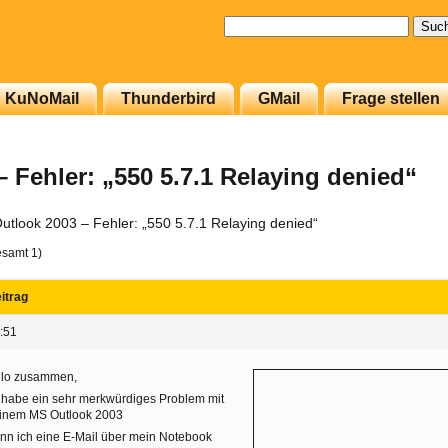
Suchen
nach:
KuNoMail
Thunderbird
GMail
Frage stellen
 Fehler: „550 5.7.1 Relaying denied“
utlook 2003 – Fehler: „550 5.7.1 Relaying denied“
esamt 1)
itrag
:51
llo zusammen,
 habe ein sehr merkwürdiges Problem mit
inem MS Outlook 2003
n ich eine E-Mail über mein Notebook