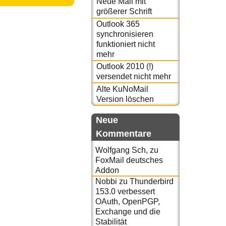
Neue Mail mit
größerer Schrift
Outlook 365
synchronisieren
funktioniert nicht
mehr
Outlook 2010 (!)
versendet nicht mehr
Alte KuNoMail
Version löschen
Neue
Kommentare
Wolfgang Sch,
zu
FoxMail deutsches
Addon
Nobbi
zu
Thunderbird
153.0 verbessert
OAuth, OpenPGP,
Exchange und die
Stabilität