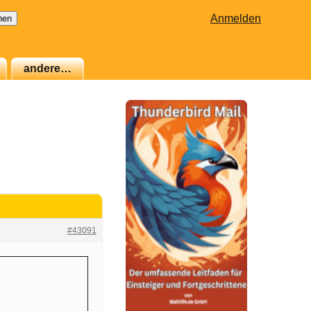
Anmelden
andere…
#43091