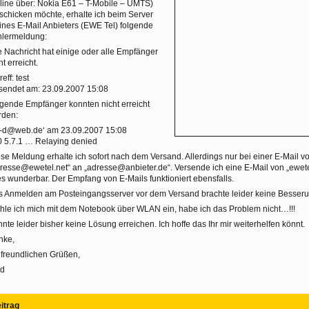
line über: Nokia E61 – T-Mobile – UMTS)
schicken möchte, erhalte ich beim Server
nes E-Mail Anbieters (EWE Tel) folgende
hlermeldung:
e Nachricht hat einige oder alle Empfänger
ht erreicht.
reff: test
sendet am: 23.09.2007 15:08
gende Empfänger konnten nicht erreicht
rden:
g-d@web.de‘ am 23.09.2007 15:08
0 5.7.1
… Relaying denied
se Meldung erhalte ich sofort nach dem Versand. Allerdings nur bei einer E-Mail v
resse@ewetel.net“ an „adresse@anbieter.de“. Versende ich eine E-Mail von „ewetel
es wunderbar. Der Empfang von E-Mails funktioniert ebensfalls.
 Anmelden am Posteingangsserver vor dem Versand brachte leider keine Besseru
le ich mich mit dem Notebook über WLAN ein, habe ich das Problem nicht…!!!
nte leider bisher keine Lösung erreichen. Ich hoffe das Ihr mir weiterhelfen könnt.
nke,
 freundlichen Grüßen,
-d
itrag