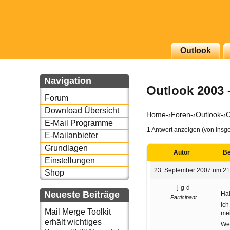
g erscheinenden Newsletter
Outlook
zu Thema Email für Sie
Navigation
Outlook 2003 –
underbird oder auch
Forum
Download Übersicht
Home
-›
Foren
-›
Outlook
-›
O
E-Mail Programme
1 Antwort anzeigen (von insg
E-Mailanbieter
Grundlagen
Autor
Be
Einstellungen
23. September 2007 um 21
Shop
j-g-d
Neueste Beiträge
Ha
Participant
ich
Mail Merge Toolkit
me
erhält wichtiges
Wen