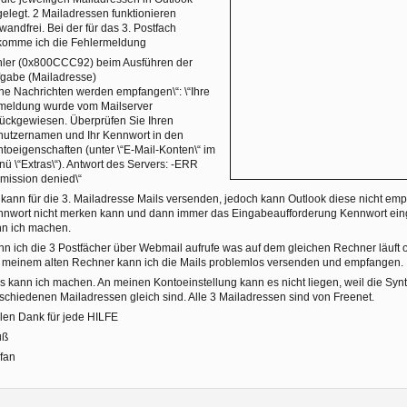
elegt. 2 Mailadressen funktionieren
wandfrei. Bei der für das 3. Postfach
komme ich die Fehlermeldung
hler (0x800CCC92) beim Ausführen der
gabe (Mailadresse)
ne Nachrichten werden empfangen\“: \“Ihre
meldung wurde vom Mailserver
ückgewiesen. Überprüfen Sie Ihren
utzernamen und Ihr Kennwort in den
toeigenschaften (unter \“E-Mail-Konten\“ im
ü \“Extras\“). Antwort des Servers: -ERR
mission denied\“
 kann für die 3. Mailadresse Mails versenden, jedoch kann Outlook diese nicht emp
nwort nicht merken kann und dann immer das Eingabeaufforderung Kennwort ein
nn ich machen.
n ich die 3 Postfächer über Webmail aufrufe was auf dem gleichen Rechner läuft 
 meinem alten Rechner kann ich die Mails problemlos versenden und empfangen.
 kann ich machen. An meinen Kontoeinstellung kann es nicht liegen, weil die Synta
schiedenen Mailadressen gleich sind. Alle 3 Mailadressen sind von Freenet.
len Dank für jede HILFE
uß
fan
1