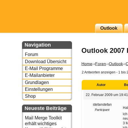
g erscheinenden Newsletter
Outlook
zu Thema Email für Sie
Navigation
Outlook 2007 
underbird oder auch
Forum
Download Übersicht
Home
-›
Foren
-›
Outlook
-›
O
E-Mail Programme
2 Antworten anzeigen - 1 bis 
E-Mailanbieter
Grundlagen
Autor
Be
Einstellungen
22. Februar 2009 um 19:4
Shop
stefanstefan
Neueste Beiträge
Hal
Participant
ich
Mail Merge Toolkit
neu
3 M
erhält wichtiges
ich