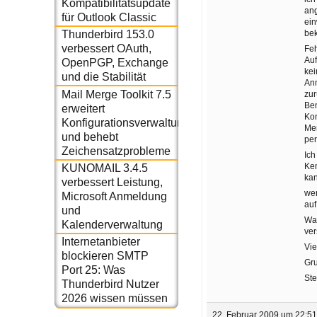
Kompatibilitätsupdate
ang
für Outlook Classic
ein
be
Thunderbird 153.0
verbessert OAuth,
Fe
Auf
OpenPGP, Exchange
kei
und die Stabilität
An
Mail Merge Toolkit 7.5
zur
Ben
erweitert
Kon
Konfigurationsverwaltung
Men
und behebt
per
Zeichensatzprobleme
Ich
Ken
KUNOMAIL 3.4.5
ka
verbessert Leistung,
wen
Microsoft Anmeldung
auf
und
Was
Kalenderverwaltung
ver
Internetanbieter
Vie
blockieren SMTP
Gr
Port 25: Was
Ste
Thunderbird Nutzer
2026 wissen müssen
22. Februar 2009 um 22:5