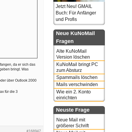
Jetzt Neu! GMAIL
Buch: Für Anfänger
und Profis
Neue KuNoMail
Fragen
Alte KuNoMail
Version löschen
KuNoMail bringt PC
fangen, da er sich das
geben bringt. Was
zum Absturz
Spammails löschen
oder über Outlook 2000
Mails verschwinden
Wie ein 2. Konto
x für die 3
einrichten
Neuste Frage
Neue Mail mit
größerer Schrift
#168947