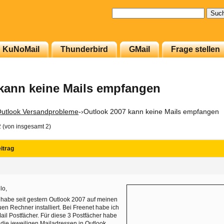
Suchen
nach:
KuNoMail
Thunderbird
GMail
Frage stellen
kann keine Mails empfangen
utlook Versandprobleme
-›
Outlook 2007 kann keine Mails empfangen
2 (von insgesamt 2)
itrag
1
lo,
 habe seit gestern Outlook 2007 auf meinen
en Rechner installiert. Bei Freenet habe ich
ail Postfächer. Für diese 3 Postfächer habe
 die jeweiligen Mailadressen in Outlook