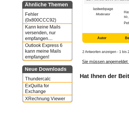
Ähnliche Themen
lastwebpage
Has
Fehler
Moderator
so
(0x800CCC92)
Pet
Kann keine Mails
versenden, nur
Autor
Be
empfangen…
Outlook Express 6
kann meine Mails
2 Antworten anzeigen - 1 bis 
empfangen!
Sie müssen angemeldet 
Neue Downloads
Hat Ihnen der Bei
Thundercalc
ExQuilla for
Exchange
XRechnung Viewer