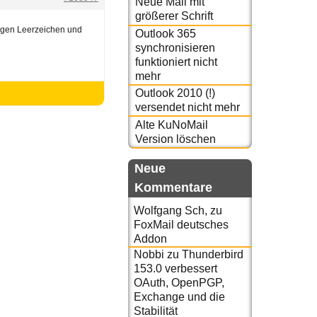
Neue Mail mit
größerer Schrift
egen Leerzeichen und
Outlook 365
synchronisieren
funktioniert nicht
mehr
Outlook 2010 (!)
versendet nicht mehr
Alte KuNoMail
Version löschen
Neue
Kommentare
Wolfgang Sch,
zu
FoxMail deutsches
Addon
Nobbi
zu
Thunderbird
153.0 verbessert
OAuth, OpenPGP,
Exchange und die
Stabilität