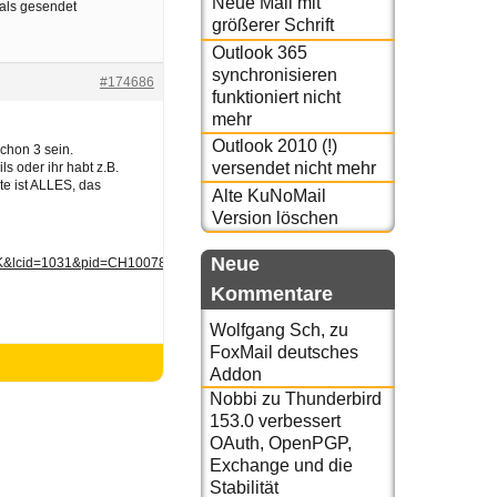
Neue Mail mit
 als gesendet
größerer Schrift
Outlook 365
synchronisieren
#174686
funktioniert nicht
mehr
Outlook 2010 (!)
chon 3 sein.
versendet nicht mehr
s oder ihr habt z.B.
e ist ALLES, das
Alte KuNoMail
Version löschen
Neue
&lcid=1031&pid=CH100788811031
Kommentare
Wolfgang Sch,
zu
FoxMail deutsches
Addon
Nobbi
zu
Thunderbird
153.0 verbessert
OAuth, OpenPGP,
Exchange und die
Stabilität