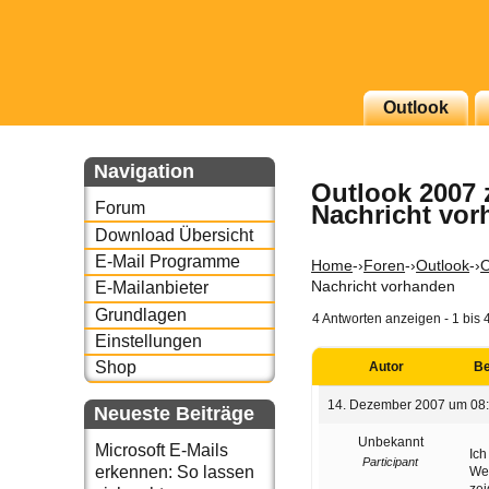
g erscheinenden Newsletter
Outlook
zu Thema Email für Sie
Navigation
Outlook 2007 
underbird oder auch
Forum
Nachricht vo
Download Übersicht
E-Mail Programme
Home
-›
Foren
-›
Outlook
-›
O
Nachricht vorhanden
E-Mailanbieter
Grundlagen
4 Antworten anzeigen - 1 bis 
Einstellungen
Shop
Autor
Be
14. Dezember 2007 um 08
Neueste Beiträge
Unbekannt
Microsoft E-Mails
Ich
Participant
erkennen: So lassen
Wen
zei