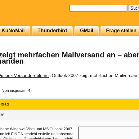
Suchen
nach:
KuNoMail
Thunderbird
GMail
Frage stellen
zeigt mehrfachen Mailversand an – aber
rhanden
utlook Versandprobleme
-›
Outlook 2007 zeigt mehrfachen Mailversand 
4 (von insgesamt 4)
itrag
:38
 habe Windows Vista und MS Outlook 2007.
n ich EINE Nachricht erstelle und absende
gt Outlook an \“Nachricht 4 von 4 gesendet\“.