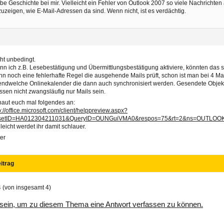
be Geschichte bei mir. Vielleicht ein Fehler von Outlook 2007 so viele Nachrichten
uzeigen, wie E-Mail-Adressen da sind. Wenn nicht, ist es verdächtig.
2
ht unbedingt.
n ich z.B. Lesebestätigung und Übermittlungsbestätigung aktiviere, könnten das s
n noch eine fehlerhafte Regel die ausgehende Mails prüft, schon ist man bei 4 Mail
endwelche Onlinekalender die dann auch synchronisiert werden. Gesendete Objekt
sen nicht zwangsläufig nur Mails sein.
aut euch mal folgendes an:
p://office.microsoft.com/client/helppreview.aspx?
setID=HA012304211031&QueryID=OUNGuiVMA0&respos=75&rt=2&ns=OUTLOOK
lleicht werdet ihr damit schlauer.
er
itrag
4 (von insgesamt 4)
sein, um zu diesem Thema eine Antwort verfassen zu können.