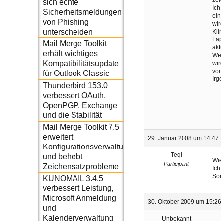
sich echte
Ich
Sicherheitsmeldungen
ein
von Phishing
wir
unterscheiden
Kli
Lap
Mail Merge Toolkit
akt
erhält wichtiges
Wen
Kompatibilitätsupdate
wir
von
für Outlook Classic
Ir
Thunderbird 153.0
verbessert OAuth,
OpenPGP, Exchange
und die Stabilität
Mail Merge Toolkit 7.5
erweitert
29. Januar 2008 um 14:47
Konfigurationsverwaltung
Teqi
und behebt
Wie
Participant
Zeichensatzprobleme
Ich
Son
KUNOMAIL 3.4.5
verbessert Leistung,
Microsoft Anmeldung
30. Oktober 2009 um 15:2
und
Kalenderverwaltung
Unbekannt