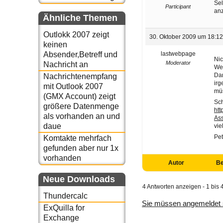
Sel
Participant
anz
Ähnliche Themen
Outlokk 2007 zeigt
30. Oktober 2009 um 18:1
keinen
lastwebpage
Absender,Betreff und
Nic
Moderator
Nachricht an
Wen
Dan
Nachrichtenempfang
irg
mit Outlook 2007
müs
(GMX Account) zeigt
Sch
größere Datenmenge
htt
als vorhanden an und
As
daue
vie
Pet
Komtakte mehrfach
gefunden aber nur 1x
vorhanden
Autor
Be
Neue Downloads
4 Antworten anzeigen - 1 bis 
Thundercalc
Sie müssen angemeldet 
ExQuilla for
Exchange