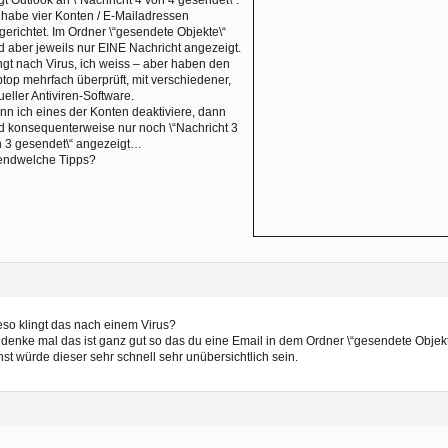
 habe vier Konten / E-Mailadressen
gerichtet. Im Ordner \“gesendete Objekte\“
d aber jeweils nur EINE Nachricht angezeigt.
ngt nach Virus, ich weiss – aber haben den
top mehrfach überprüft, mit verschiedener,
ueller Antiviren-Software.
n ich eines der Konten deaktiviere, dann
d konsequenterweise nur noch \“Nachricht 3
 3 gesendet\“ angezeigt…
gendwelche Tipps?
so klingt das nach einem Virus?
 denke mal das ist ganz gut so das du eine Email in dem Ordner \“gesendete Objekte
st würde dieser sehr schnell sehr unübersichtlich sein.
6