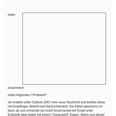
Ihre E-Mail
Adresse:
Hallo
E-Mail
E-Mail bestätigen
zusammen!
Habe folgendes \“Problem\“:
Ich erstelle unter Outlook 2007 eine neue Nachricht und befülle diese
mit Empfänger, Betreff und Nachrichtentext. Die EMail speichere ich
dann ab und versende sie nicht! Somit landet die Email unter
Entwürfe aber leider mit einem \“Gesendet\“ Datum. Wenn nun dieser