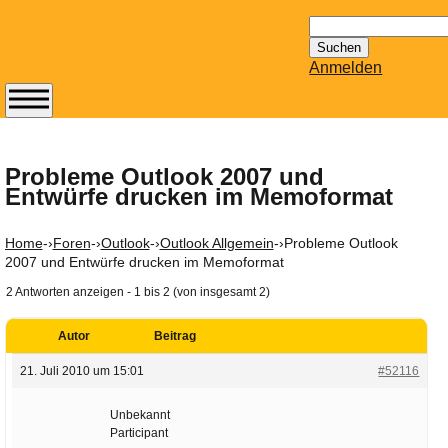
Suchen
nach:
Anmelden
Abonnieren Sie den
14-tägig
erscheinenden
Probleme Outlook 2007 und
Entwürfe drucken im Memoformat
Newsletter von
Mailhilfe.de
kostenlos.
Home
-›
Foren
-›
Outlook
-›
Outlook Allgemein
-›
Probleme Outlook
Der ständig aktuelle
2007 und Entwürfe drucken im Memoformat
Tipps zu Thema
2 Antworten anzeigen - 1 bis 2 (von insgesamt 2)
Email für Sie
bereithält!
Autor
Beitrag
Wie z.B. Outlook,
21. Juli 2010 um 15:01
#52116
GMail, Thunderbird
oder auch
Unbekannt
KuNoMail, usw.
Participant