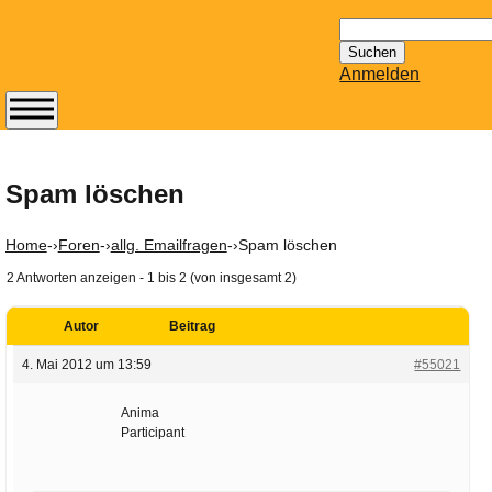
Suchen
nach:
Anmelden
Abonnieren Sie den
14-tägig
erscheinenden
Spam löschen
Newsletter von
Mailhilfe.de
Home
-›
Foren
-›
allg. Emailfragen
-›
Spam löschen
kostenlos.
2 Antworten anzeigen - 1 bis 2 (von insgesamt 2)
Der ständig aktuelle
Tipps zu Thema
Autor
Beitrag
Email für Sie
bereithält!
4. Mai 2012 um 13:59
#55021
Wie z.B. Outlook,
GMail, Thunderbird
Anima
Participant
oder auch
KuNoMail, usw.