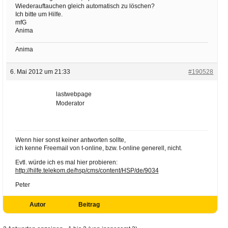
Wiederauftauchen gleich automatisch zu löschen?
Ich bitte um Hilfe.
mfG
Anima
Anima
6. Mai 2012 um 21:33
#190528
lastwebpage
Moderator
Wenn hier sonst keiner antworten sollte,
ich kenne Freemail von t-online, bzw. t-online generell, nicht.
Evtl. würde ich es mal hier probieren:
http://hilfe.telekom.de/hsp/cms/content/HSP/de/9034
Peter
Autor
Beitrag