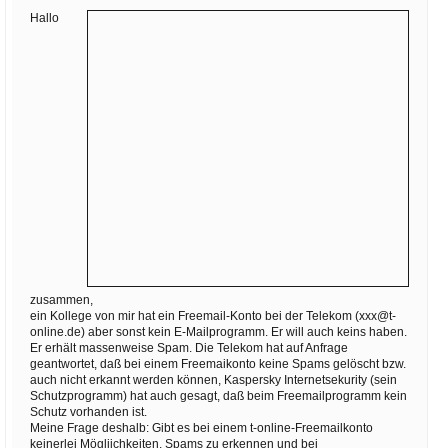
Ihre E-Mail
Hallo
Adresse:
E-Mail
E-Mail bestätigen
zusammen,
ein Kollege von mir hat ein Freemail-Konto bei der Telekom (xxx@t-
online.de) aber sonst kein E-Mailprogramm. Er will auch keins haben.
Er erhält massenweise Spam. Die Telekom hat auf Anfrage
geantwortet, daß bei einem Freemaikonto keine Spams gelöscht bzw.
auch nicht erkannt werden können, Kaspersky Internetsekurity (sein
Schutzprogramm) hat auch gesagt, daß beim Freemailprogramm kein
Schutz vorhanden ist.
Meine Frage deshalb: Gibt es bei einem t-online-Freemailkonto
keinerlei Mögliichkeiten, Spams zu erkennen und bei