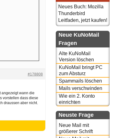
Neues Buch: Mozilla
Thunderbird
Leitfaden, jetzt kaufen!
Neue KuNoMail
Fragen
Alte KuNoMail
Version löschen
KuNoMail bringt PC
zum Absturz
#178808
Spammails löschen
Mails verschwinden
t angezeigt wann die
Wie ein 2. Konto
 vorstellen dass diese
einrichten
h draussen aber nicht.
Neuste Frage
Neue Mail mit
größerer Schrift