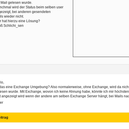
 Mail gelesen wurde.
chmal wird der Status beim selben user
ezeigt, bei anderen gesendeten
ls wieder nicht.
 hat hierzu eine Lösung?
ß Schlichi_sen
lo,
 das eine Exchange Umgebung? Also normalerweise, ohne Exchange, wird da nich
esen wurde. Mit Exchange, wovon ich keine Ahnung habe, könnte ich mir höchstens
t angezeigt wird wenn der andere am selben Exchange Server hängt, bei Mails nac
er
itrag