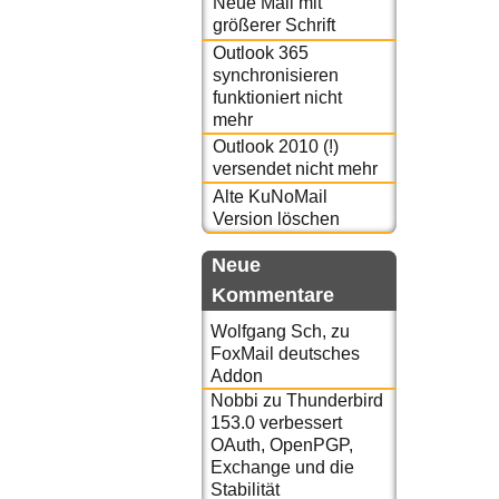
Neue Mail mit
größerer Schrift
Outlook 365
synchronisieren
funktioniert nicht
mehr
Outlook 2010 (!)
versendet nicht mehr
Alte KuNoMail
Version löschen
Neue
Kommentare
Wolfgang Sch,
zu
FoxMail deutsches
Addon
Nobbi
zu
Thunderbird
153.0 verbessert
OAuth, OpenPGP,
Exchange und die
Stabilität