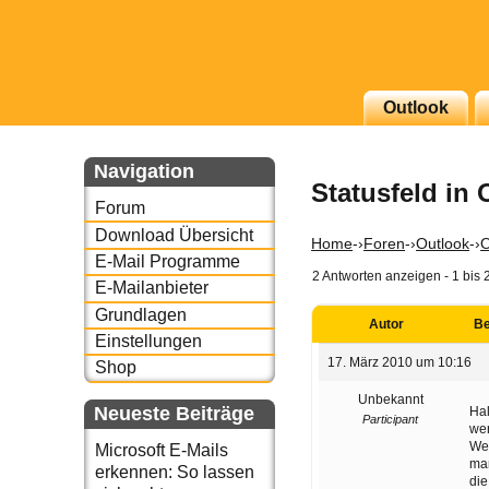
g erscheinenden Newsletter
Outlook
zu Thema Email für Sie
Navigation
Statusfeld in
underbird oder auch
Forum
Download Übersicht
Home
-›
Foren
-›
Outlook
-›
O
E-Mail Programme
2 Antworten anzeigen - 1 bis 
E-Mailanbieter
Grundlagen
Autor
Be
Einstellungen
17. März 2010 um 10:16
Shop
Unbekannt
Neueste Beiträge
Hal
Participant
wer
Wen
Microsoft E-Mails
ma
erkennen: So lassen
die