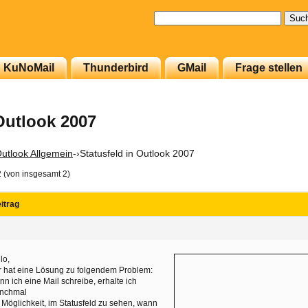
Suchen
nach:
KuNoMail
Thunderbird
GMail
Frage stellen
 Outlook 2007
utlook Allgemein
-›
Statusfeld in Outlook 2007
2 (von insgesamt 2)
itrag
lo,
 hat eine Lösung zu folgendem Problem:
n ich eine Mail schreibe, erhalte ich
nchmal
 Möglichkeit, im Statusfeld zu sehen, wann