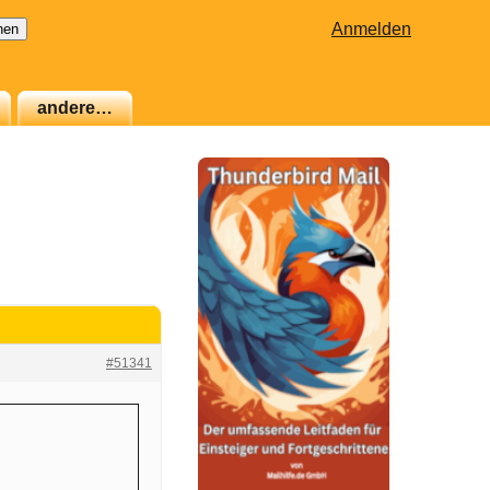
Anmelden
andere…
#51341