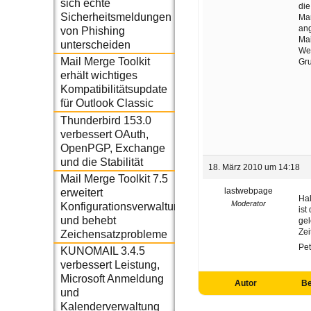
sich echte
die
Sicherheitsmeldungen
Man
ang
von Phishing
Mai
unterscheiden
Wer
Mail Merge Toolkit
Gru
erhält wichtiges
Kompatibilitätsupdate
für Outlook Classic
Thunderbird 153.0
verbessert OAuth,
OpenPGP, Exchange
und die Stabilität
18. März 2010 um 14:18
Mail Merge Toolkit 7.5
lastwebpage
erweitert
Hal
Moderator
Konfigurationsverwaltung
ist
und behebt
gel
Zei
Zeichensatzprobleme
Pet
KUNOMAIL 3.4.5
verbessert Leistung,
Microsoft Anmeldung
Autor
Be
und
Kalenderverwaltung