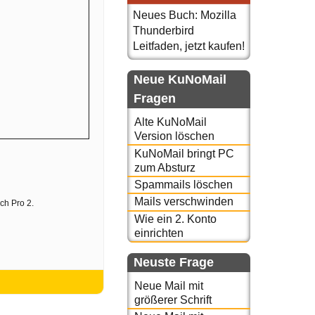
Neues Buch: Mozilla
Thunderbird
Leitfaden, jetzt kaufen!
Neue KuNoMail
Fragen
Alte KuNoMail
Version löschen
KuNoMail bringt PC
zum Absturz
Spammails löschen
Mails verschwinden
ch Pro 2.
Wie ein 2. Konto
einrichten
Neuste Frage
Neue Mail mit
größerer Schrift