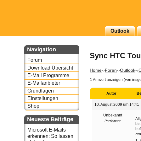
g erscheinenden Newsletter
Outlook
zu Thema Email für Sie
Navigation
Sync HTC Tou
underbird oder auch
Forum
Download Übersicht
Home
-›
Foren
-›
Outlook
-›
O
E-Mail Programme
1 Antwort anzeigen (von insg
E-Mailanbieter
Grundlagen
Autor
Be
Einstellungen
10. August 2009 um 14:41
Shop
Unbekannt
Neueste Beiträge
Al
Participant
bis
hof
Microsoft E-Mails
zw
erkennen: So lassen
1.