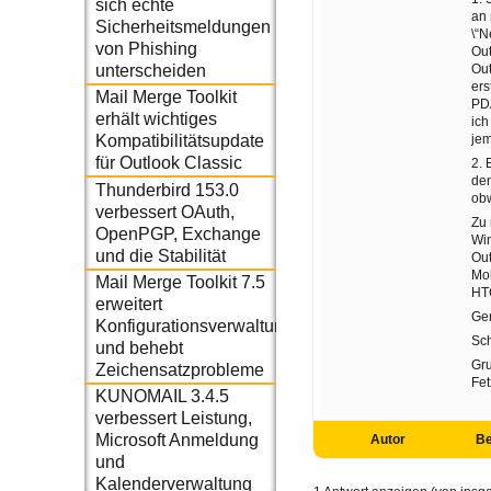
sich echte
an 
Sicherheitsmeldungen
\“N
von Phishing
Out
Out
unterscheiden
ers
Mail Merge Toolkit
PDA
erhält wichtiges
ich
jem
Kompatibilitätsupdate
für Outlook Classic
2. 
den
Thunderbird 153.0
obw
verbessert OAuth,
Zu 
OpenPGP, Exchange
Wi
und die Stabilität
Ou
Mob
Mail Merge Toolkit 7.5
HT
erweitert
Gen
Konfigurationsverwaltung
Sch
und behebt
Gr
Zeichensatzprobleme
Fet
KUNOMAIL 3.4.5
verbessert Leistung,
Microsoft Anmeldung
Autor
Be
und
Kalenderverwaltung