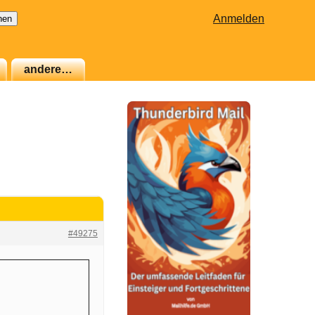
Anmelden
andere…
#49275