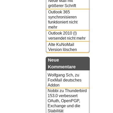
Neue Mail mit
größerer Schrift
Outlook 365
synchronisieren
funktioniert nicht
mehr
Outlook 2010 (!)
versendet nicht mehr
Alte KuNoMail
Version löschen
Neue
Kommentare
Wolfgang Sch,
zu
FoxMail deutsches
Addon
Nobbi
zu
Thunderbird
153.0 verbessert
OAuth, OpenPGP,
Exchange und die
Stabilität