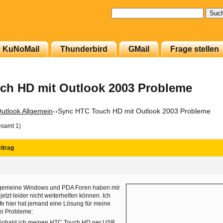
Suchen
nach:
KuNoMail
Thunderbird
GMail
Frage stellen
ch HD mit Outlook 2003 Probleme
utlook Allgemein
-›
Sync HTC Touch HD mit Outlook 2003 Probleme
esamt 1)
itrag
lgemeine Windows und PDA Foren haben mir
 jetzt leider nicht weiterhelfen können. Ich
fe hier hat jemand eine Lösung für meine
ei Probleme:
 Sobald ich meinen HTC Touch HD per USB