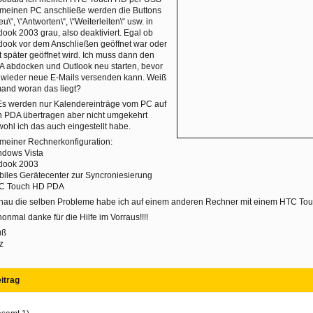
meinen PC anschließe werden die Buttons
eu\“, \“Antworten\“, \“Weiterleiten\“ usw. in
look 2003 grau, also deaktiviert. Egal ob
look vor dem Anschließen geöffnet war oder
t später geöffnet wird. Ich muss dann den
 abdocken und Outlook neu starten, bevor
 wieder neue E-Mails versenden kann. Weiß
and woran das liegt?
Es werden nur Kalendereinträge vom PC auf
 PDA übertragen aber nicht umgekehrt
ohl ich das auch eingestellt habe.
meiner Rechnerkonfiguration:
ndows Vista
tlook 2003
iles Gerätecenter zur Syncroniesierung
C Touch HD PDA
au die selben Probleme habe ich auf einem anderen Rechner mit einem HTC Tou
onmal danke für die Hilfe im Vorraus!!!!
uß
z
itrag