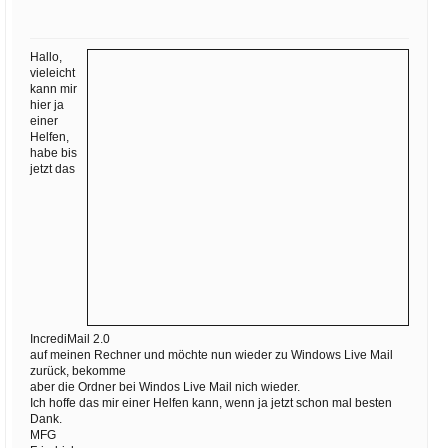
Ihre E-Mail
Adresse:
Hallo,
E-Mail
vieleicht
kann mir
hier ja
einer
E-Mail bestätigen
Helfen,
habe bis
jetzt das
IncrediMail 2.0
auf meinen Rechner und möchte nun wieder zu Windows Live Mail
zurück, bekomme
aber die Ordner bei Windos Live Mail nich wieder.
Ich hoffe das mir einer Helfen kann, wenn ja jetzt schon mal besten
Dank.
MFG