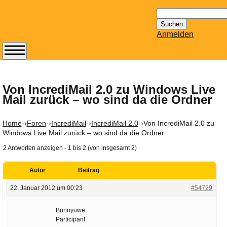
Suchen
nach:
Anmelden
Abonnieren Sie den
14-tägig
erscheinenden
Von IncrediMail 2.0 zu Windows Live
Mail zurück – wo sind da die Ordner
Newsletter von
Mailhilfe.de
kostenlos.
Home
-›
Foren
-›
IncrediMail
-›
IncrediMail 2.0
-›
Von IncrediMail 2.0 zu
Der ständig aktuelle
Windows Live Mail zurück – wo sind da die Ordner
Tipps zu Thema
2 Antworten anzeigen - 1 bis 2 (von insgesamt 2)
Email für Sie
bereithält!
Autor
Beitrag
Wie z.B. Outlook,
22. Januar 2012 um 00:23
#54729
GMail, Thunderbird
oder auch
Bunnyuwe
KuNoMail, usw.
Participant