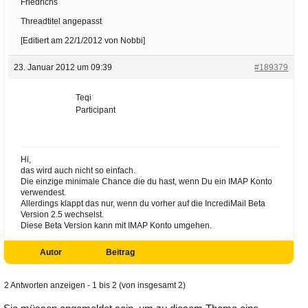
Friedrichs
Threadtitel angepasst
[Editiert am 22/1/2012 von Nobbi]
23. Januar 2012 um 09:39
#189379
Teqi
Participant
Hi,
das wird auch nicht so einfach.
Die einzige minimale Chance die du hast, wenn Du ein IMAP Konto
verwendest.
Allerdings klappt das nur, wenn du vorher auf die IncrediMail Beta
Version 2.5 wechselst.
Diese Beta Version kann mit IMAP Konto umgehen.
Autor
Beitrag
2 Antworten anzeigen - 1 bis 2 (von insgesamt 2)