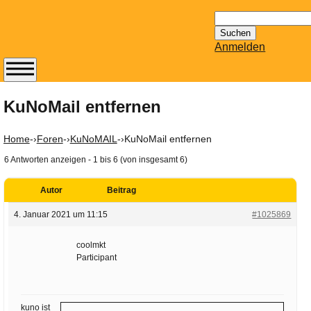
Suchen
nach:
Anmelden
Abonnieren Sie den
14-tägig
KuNoMail entfernen
erscheinenden
Newsletter von
Home
-›
Foren
-›
KuNoMAIL
-›
KuNoMail entfernen
Mailhilfe.de
6 Antworten anzeigen - 1 bis 6 (von insgesamt 6)
kostenlos.
Der ständig aktuelle
Autor
Beitrag
Tipps zu Thema
Email für Sie
4. Januar 2021 um 11:15
#1025869
bereithält!
Wie z.B. Outlook,
coolmkt
Participant
GMail, Thunderbird
oder auch
KuNoMail, usw.
kuno ist