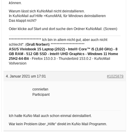
können.
Warum lässt sich KuNoMail nicht deinstallieren.
In KuNoMail auf Hilfe >KunoMAIL für Windows deinstallieren
Das klappt nicht?
Oder klicke auf Start und dort suche den Ordner KuNoMail. (Screen)
********************** Ich bin in allem nicht gut, aber auch nicht
schlecht*. (
Gruß Norbert
) ***********************
ASUS Viviobook 15 Laptop (2022) - Intel® Core™ i5 (3,60 GHz) - 8
GB RAM - 512 GB SSD - Intel® UHD Graphics -
Windows 11 Home
25H2-64-Bit
- Firefox 153.0.3 - Thunderbird 153.0.2 - KuNoMail
Vollversion
4. Januar 2021 um 17:01
#1025879
conniefan
Participant
Ich hatte KuNo Mail auch schon einmal deinstalliert.
War kein Problem über „Hilfe“ direkt im KuNo Mail Programm.