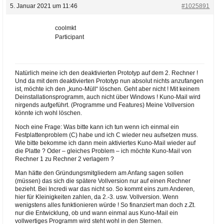
5. Januar 2021 um 11:46
#1025891
coolmkt
Participant
Natürlich meine ich den deaktivierten Prototyp auf dem 2. Rechner !
Und da mit dem deaktivierten Prototyp nun absolut nichts anzufangen
ist, möchte ich den „kuno-Müll“ löschen. Geht aber nicht ! Mit keinem
Deinstallationsprogramm, auch nicht über Windows ! Kuno-Mail wird
nirgends aufgeführt. (Programme und Features) Meine Vollversion
könnte ich wohl löschen.
Noch eine Frage: Was bitte kann ich tun wenn ich einmal ein
Festplattenproblem (C) habe und ich C wieder neu aufsetzen muss.
Wie bitte bekomme ich dann mein aktiviertes Kuno-Mail wieder auf
die Platte ? Oder – gleiches Problem – ich möchte Kuno-Mail von
Rechner 1 zu Rechner 2 verlagern ?
Man hätte den Gründungsmitgliedern am Anfang sagen sollen
(müssen) das sich die spätere Vollversion nur auf einen Rechner
bezieht. Bei Incredi war das nicht so. So kommt eins zum Anderen,
hier für Kleinigkeiten zahlen, da 2.-3. usw. Vollversion. Wenn
wenigstens alles funktionieren würde ! So finanziert man doch z.Zt.
nur die Entwicklung, ob und wann einmal aus Kuno-Mail ein
vollwertiges Programm wird steht wohl in den Sternen.