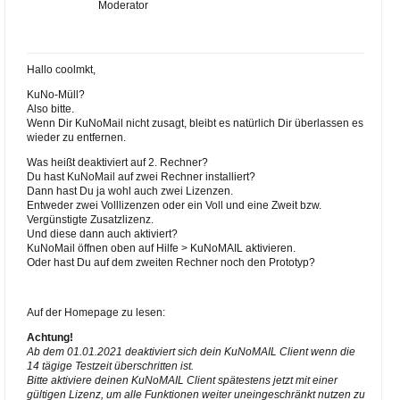
Moderator
Hallo coolmkt,
KuNo-Müll?
Also bitte.
Wenn Dir KuNoMail nicht zusagt, bleibt es natürlich Dir überlassen es
wieder zu entfernen.
Was heißt deaktiviert auf 2. Rechner?
Du hast KuNoMail auf zwei Rechner installiert?
Dann hast Du ja wohl auch zwei Lizenzen.
Entweder zwei Volllizenzen oder ein Voll und eine Zweit bzw.
Vergünstigte Zusatzlizenz.
Und diese dann auch aktiviert?
KuNoMail öffnen oben auf Hilfe > KuNoMAIL aktivieren.
Oder hast Du auf dem zweiten Rechner noch den Prototyp?
Auf der Homepage zu lesen:
Achtung!
Ab dem 01.01.2021 deaktiviert sich dein KuNoMAIL Client wenn die
14 tägige Testzeit überschritten ist.
Bitte aktiviere deinen KuNoMAIL Client spätestens jetzt mit einer
gültigen Lizenz, um alle Funktionen weiter uneingeschränkt nutzen zu