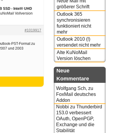
Neue Mail mit
größerer Schrift
GB SSD - Intel® UHD
 KuNoMail Vollversion
Outlook 365
synchronisieren
funktioniert nicht
#1019917
mehr
Outlook 2010 (!)
Outlook-PST-Format zu
versendet nicht mehr
, 2007 und 2003
Alte KuNoMail
Version löschen
Neue
Kommentare
Wolfgang Sch,
zu
FoxMail deutsches
Addon
Nobbi
zu
Thunderbird
153.0 verbessert
OAuth, OpenPGP,
Exchange und die
Stabilität