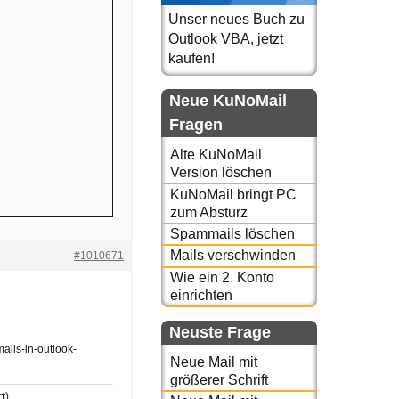
Unser neues Buch zu
Outlook VBA, jetzt
kaufen!
Neue KuNoMail
Fragen
Alte KuNoMail
Version löschen
KuNoMail bringt PC
zum Absturz
Spammails löschen
Mails verschwinden
#1010671
Wie ein 2. Konto
einrichten
Neuste Frage
mails-in-outlook-
Neue Mail mit
größerer Schrift
t
)