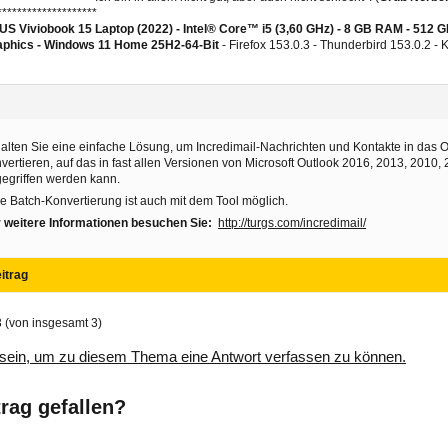
********************
S Viviobook 15 Laptop (2022) - Intel® Core™ i5 (3,60 GHz) - 8 GB RAM - 512 
aphics -
Windows 11 Home 25H2-64-Bit
- Firefox 153.0.3 - Thunderbird 153.0.2 -
alten Sie eine einfache Lösung, um Incredimail-Nachrichten und Kontakte in das 
vertieren, auf das in fast allen Versionen von Microsoft Outlook 2016, 2013, 2010
egriffen werden kann.
e Batch-Konvertierung ist auch mit dem Tool möglich.
 weitere Informationen besuchen Sie:
http://turgs.com/incredimail/
itrag
3 (von insgesamt 3)
sein, um zu diesem Thema eine Antwort verfassen zu können.
trag gefallen?