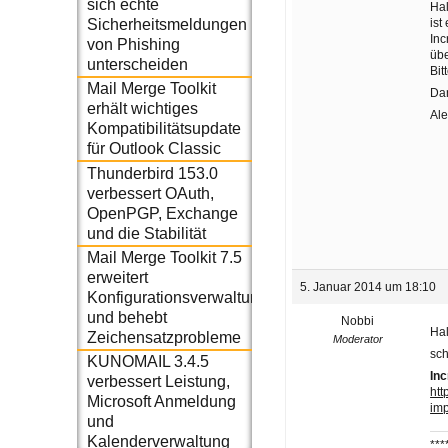
sich echte
Hal
ist
Sicherheitsmeldungen
Inc
von Phishing
übe
unterscheiden
Bit
Mail Merge Toolkit
Da
erhält wichtiges
Al
Kompatibilitätsupdate
für Outlook Classic
Thunderbird 153.0
verbessert OAuth,
OpenPGP, Exchange
und die Stabilität
Mail Merge Toolkit 7.5
erweitert
5. Januar 2014 um 18:10
Konfigurationsverwaltung
und behebt
Nobbi
Hal
Zeichensatzprobleme
Moderator
sch
KUNOMAIL 3.4.5
Inc
verbessert Leistung,
htt
Microsoft Anmeldung
imp
und
Kalenderverwaltung
***