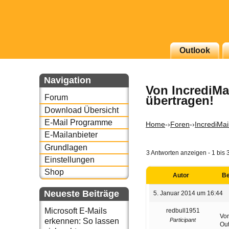
g erscheinenden Newsletter
Outlook
zu Thema Email für Sie
Navigation
Von IncrediMai
underbird oder auch
Forum
übertragen!
Download Übersicht
E-Mail Programme
Home
-›
Foren
-›
IncrediMai
E-Mailanbieter
Grundlagen
3 Antworten anzeigen - 1 bis 
Einstellungen
Shop
Autor
Be
Neueste Beiträge
5. Januar 2014 um 16:44
Microsoft E-Mails
redbull1951
Von
Participant
erkennen: So lassen
Out