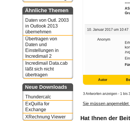
***
ASU
Ähnliche Themen
Gr
Daten von Outl. 2003
in Outlook 2013
10. Januar 2017 um 10:47
übernehmen
Übertragen von
Anonym
Erh
Daten und
kon
Einstellungen in
zug
Incredimail 2
Ein
Incredimail Data.cab
Für
läßt sich nicht
übertragen
Autor
Be
Neue Downloads
3 Antworten anzeigen - 1 bis 
Thundercalc
Sie müssen angemeldet 
ExQuilla for
Exchange
XRechnung Viewer
Hat Ihnen der Bei