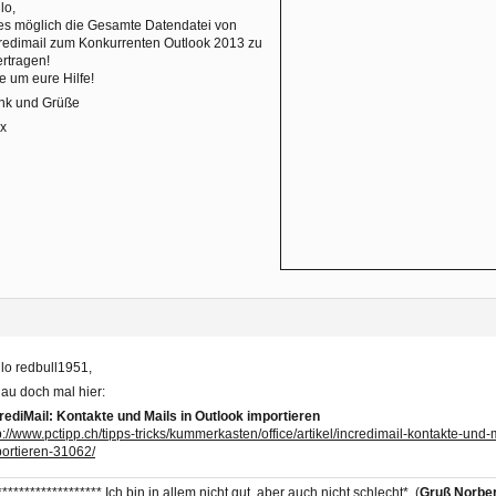
lo,
 es möglich die Gesamte Datendatei von
redimail zum Konkurrenten Outlook 2013 zu
rtragen!
te um eure Hilfe!
nk und Grüße
ex
lo redbull1951,
au doch mal hier:
rediMail: Kontakte und Mails in Outlook importieren
p://www.pctipp.ch/tipps-tricks/kummerkasten/office/artikel/incredimail-kontakte-und-
ortieren-31062/
******************* Ich bin in allem nicht gut, aber auch nicht schlecht*. (
Gruß Norber