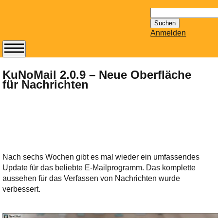
Suchen
nach:
Anmelden
Abonnieren Sie den
14-tägig
KuNoMail 2.0.9 – Neue Oberfläche
für Nachrichten
erscheinenden
Newsletter von
Mailhilfe.de
kostenlos.
Der ständig aktuelle
Tipps zu Thema
Email für Sie
Nach sechs Wochen gibt es mal wieder ein umfassendes
bereithält!
Update für das beliebte E-Mailprogramm. Das komplette
Wie z.B. Outlook,
aussehen für das Verfassen von Nachrichten wurde
GMail, Thunderbird
verbessert.
oder auch
KuNoMail, usw.