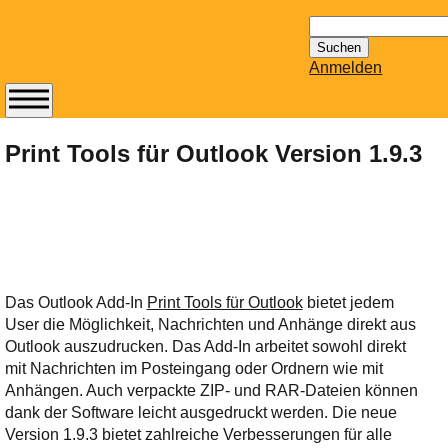
Suchen
nach:
Anmelden
Abonnieren Sie den
14-tägig
Print Tools für Outlook Version 1.9.3
erscheinenden
Newsletter von
Mailhilfe.de
kostenlos.
Der ständig aktuelle
Tipps zu Thema
Das Outlook Add-In
Print Tools für Outlook
bietet jedem
Email für Sie
User die Möglichkeit, Nachrichten und Anhänge direkt aus
bereithält!
Outlook auszudrucken. Das Add-In arbeitet sowohl direkt
Wie z.B. Outlook,
mit Nachrichten im Posteingang oder Ordnern wie mit
GMail, Thunderbird
Anhängen. Auch verpackte ZIP- und RAR-Dateien können
oder auch
dank der Software leicht ausgedruckt werden. Die neue
KuNoMail, usw.
Version 1.9.3 bietet zahlreiche Verbesserungen für alle