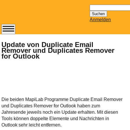
Suchen
nach:
Anmelden
Abonnieren Sie den
14-tägig
Update von Duplicate Email
Remover und Duplicates Remover
erscheinenden
for Outlook
Newsletter von
Mailhilfe.de
kostenlos.
Der ständig aktuelle
Tipps zu Thema
Email für Sie
bereithält!
Die beiden MapiLab Programme Duplicate Email Remover
Wie z.B. Outlook,
und Duplicates Remover for Outlook haben zum
GMail, Thunderbird
Jahresende jeweils noch ein Update erhalten. Mit diesen
oder auch
Tools können doppelte Elemente und Nachrichten in
KuNoMail, usw.
Outlook sehr leicht entfernen.