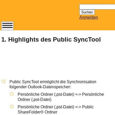
Suchen
nach:
Anmelden
Abonnieren Sie den
14-tägig
1. Highlights des Public SyncTool
erscheinenden
Newsletter von
Mailhilfe.de
kostenlos.
Der ständig aktuelle
Tipps zu Thema
Email für Sie
Public SyncTool ermöglicht die Synchronisation
bereithält!
folgender Outlook-Datenspeicher:
Wie z.B. Outlook,
Persönliche Ordner (.pst-Datei) <-> Persönliche
GMail, Thunderbird
Ordner (.pst-Datei)
oder auch
Persönliche Ordner (.pst-Datei) <-> Public
KuNoMail, usw.
ShareFolder® Ordner