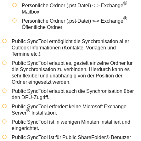
Ihre E-Mail
®
Persönliche Ordner (.pst-Datei) <-> Exchange
Adresse:
Mailbox
E-Mail
®
Persönliche Ordner (.pst-Datei) <-> Exchange
Öffentliche Ordner
E-Mail bestätigen
Public SyncTool ermöglicht die Synchronisation aller
Outlook Informationen (Kontakte, Vorlagen und
Termine etc.).
Public SyncTool erlaubt es, gezielt einzelne Ordner für
die Synchronisation zu verbinden. Hierdurch kann es
sehr flexibel und unabhängig von der Position der
Ordner eingesetzt werden.
Public SyncTool erlaubt auch die Synchronisation über
den DFÜ-Zugriff.
Public SyncTool erfordert keine Microsoft Exchange
®
Server
Installation.
Public SyncTool ist in wenigen Minuten installiert und
eingerichtet.
Public SyncTool ist für Public ShareFolder® Benutzer