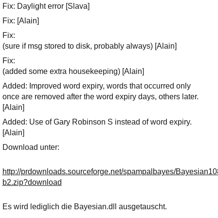
Ihre E-Mail
Fix: Daylight error [Slava]
Adresse:
Fix: [Alain]
E-Mail
Fix:
(sure if msg stored to disk, probably always) [Alain]
Fix:
E-Mail bestätigen
(added some extra housekeeping) [Alain]
Added: Improved word expiry, words that occurred only
once are removed after the word expiry days, others later.
[Alain]
Added: Use of Gary Robinson S instead of word expiry.
[Alain]
Download unter:
http://prdownloads.sourceforge.net/spampalbayes/Bayesian10
b2.zip?download
Es wird lediglich die Bayesian.dll ausgetauscht.