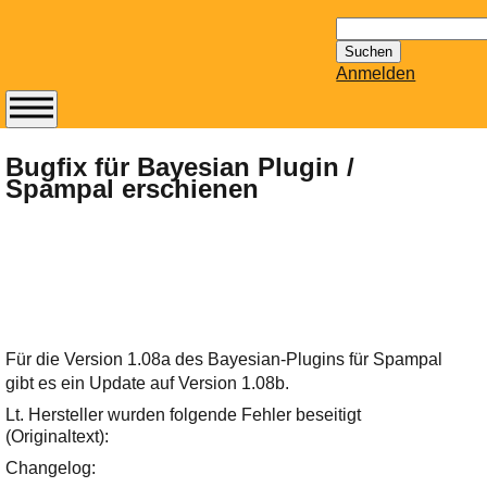
Suchen
nach:
Anmelden
Abonnieren Sie den
14-tägig
Bugfix für Bayesian Plugin /
Spampal erschienen
erscheinenden
Newsletter von
Mailhilfe.de
kostenlos.
Der ständig aktuelle
Tipps zu Thema
Email für Sie
bereithält!
Für die Version 1.08a des Bayesian-Plugins für Spampal
gibt es ein Update auf Version 1.08b.
Wie z.B. Outlook,
GMail, Thunderbird
Lt. Hersteller wurden folgende Fehler beseitigt
oder auch
(Originaltext):
KuNoMail, usw.
Changelog: