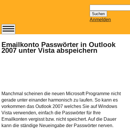
Suchen
nach:
Anmelden
Abonnieren Sie den
14-tägig
Emailkonto Passwörter in Outlook
2007 unter Vista abspeichern
erscheinenden
Newsletter von
Mailhilfe.de
kostenlos.
Der ständig aktuelle
Tipps zu Thema
Email für Sie
Manchmal scheinen die neuen Microsoft Programme nicht
bereithält!
gerade unter einander harmonisch zu laufen. So kann es
Wie z.B. Outlook,
vorkommen das Outlook 2007 welches Sie auf Windows
GMail, Thunderbird
Vista verwenden, einfach die Passwörter für Ihre
oder auch
Emailkonten vergisst bzw. nicht speichert. Auf die Dauer
KuNoMail, usw.
kann die ständige Neueingabe der Passwörter nerven.