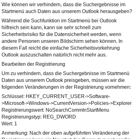
Ihre E-Mail
Wie können wir verhindern, dass die Suchergebnisse im
Adresse:
Startmenü auch Daten aus unserem Outlook herausgeben?
E-Mail
Während die Suchfunktion im Startmenü bei Outlook
hilfreich sein kann, kann sie sehr schnell zum
Sicherheitsrisiko für die Datensicherheit werden, wenn
E-Mail bestätigen
andere Personen unseren Bildschirm sehen können. In
diesem Fall reicht die einfache Sicherheitsvorkehrung
Outlook auszuschalten natürlich nicht mehr aus.
Bearbeiten der Registrierung
Um zu verhindern, dass die Suchergebnisse im Startmenü
Daten aus unserem Outlook preisgeben, müssen wir die
folgenden Veränderungen in der Registrierung vornehmen:
Schlüssel: HKEY_CURRENT_USER->Software-
>Microsoft->Windows->CurrentVersion->Policies->Explorer
Registrierungswert: NoSearchCommInStartMenu
Registrierungstyp: REG_DWORD
Wert: 1
Anmerkung: Nach der oben aufgeführten Veränderung der