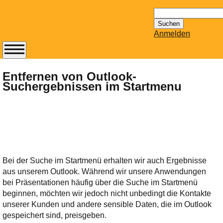
Suchen
nach:
Anmelden
Abonnieren Sie den
14-tägig
Entfernen von Outlook-
Suchergebnissen im Startmenu
erscheinenden
Newsletter von
Mailhilfe.de
kostenlos.
Der ständig aktuelle
Tipps zu Thema
Email für Sie
Bei der Suche im Startmenü erhalten wir auch Ergebnisse
bereithält!
aus unserem Outlook. Während wir unsere Anwendungen
Wie z.B. Outlook,
bei Präsentationen häufig über die Suche im Startmenü
GMail, Thunderbird
beginnen, möchten wir jedoch nicht unbedingt die Kontakte
oder auch
unserer Kunden und andere sensible Daten, die im Outlook
KuNoMail, usw.
gespeichert sind, preisgeben.