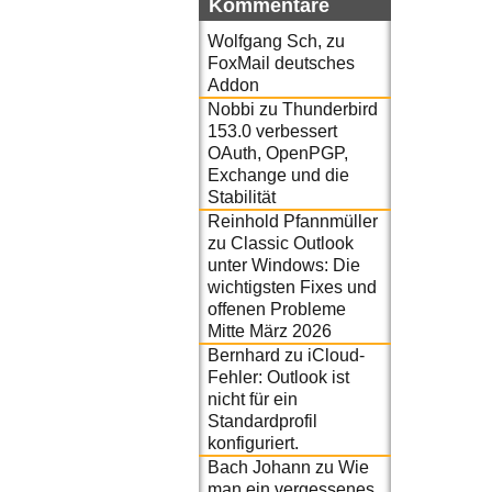
Kommentare
Wolfgang Sch,
zu
FoxMail deutsches
Addon
Nobbi
zu
Thunderbird
153.0 verbessert
OAuth, OpenPGP,
Exchange und die
Stabilität
Reinhold Pfannmüller
zu
Classic Outlook
unter Windows: Die
wichtigsten Fixes und
offenen Probleme
Mitte März 2026
Bernhard
zu
iCloud-
Fehler: Outlook ist
nicht für ein
Standardprofil
konfiguriert.
Bach Johann
zu
Wie
man ein vergessenes