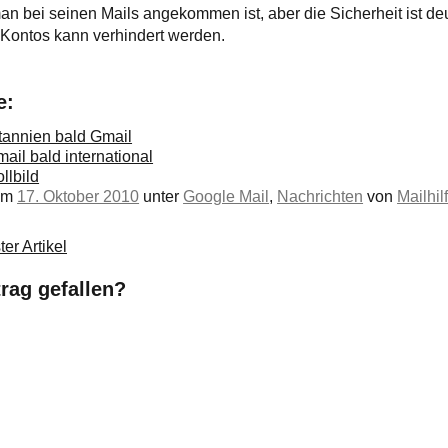
man bei seinen Mails angekommen ist, aber die Sicherheit ist deu
Kontos kann verhindert werden.
e:
tannien bald Gmail
ail bald international
llbild
 am
17. Oktober 2010
unter
Google Mail
,
Nachrichten
von
Mailhil
er Artikel
trag gefallen?