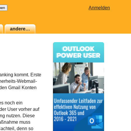
Anmelden
andere…
Banking kommt. Erste
herheits-Webmail-
 den Gmail Konten
es noch ein
er User vorher auf
ing nutzen. Diese
 Maßnahme muss
achteil, denn so