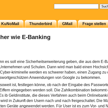
Suchen
nach:
KuNoMail
Thunderbird
GMail
Frage stellen
cher wie E-Banking
enn es soll eine Sicherheitserweiterung geben, die aus dem E-
 Unternehmen und Schulen. Dann wird man bald einen Hochsic
 Cyber-kriminelle werden es schwerer haben, einen Zugang zu
sswortgeschützen Anwendungen von Google zu bekommen.
oweit ist, festlegen könne, ob nach der Eingabe des Passwort
Ziffern eingegeben werden soll. Die Zahlkombination bekommt d
s ib Geldinstitute, die dieses Verfahren auch beim Onlinebank
ird in Zukunft den Usern nach und nach freigeschaltet. Die
utzten Geräte angewendet werden. Für User ist es zum Vor- und N