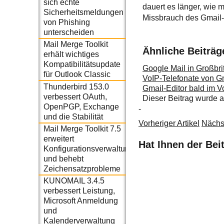
sich echte
dauert es länger, wie 
Sicherheitsmeldungen
Missbrauch des Gmail-
von Phishing
unterscheiden
Mail Merge Toolkit
Ähnliche Beiträg
erhält wichtiges
Kompatibilitätsupdate
Google Mail in Großbri
für Outlook Classic
VoIP-Telefonate von Gm
Thunderbird 153.0
Gmail-Editor bald im Vo
verbessert OAuth,
Dieser Beitrag wurde
OpenPGP, Exchange
-
und die Stabilität
Vorheriger Artikel
Nächst
Mail Merge Toolkit 7.5
erweitert
Hat Ihnen der Bei
Konfigurationsverwaltung
und behebt
Zeichensatzprobleme
KUNOMAIL 3.4.5
verbessert Leistung,
Microsoft Anmeldung
und
Kalenderverwaltung