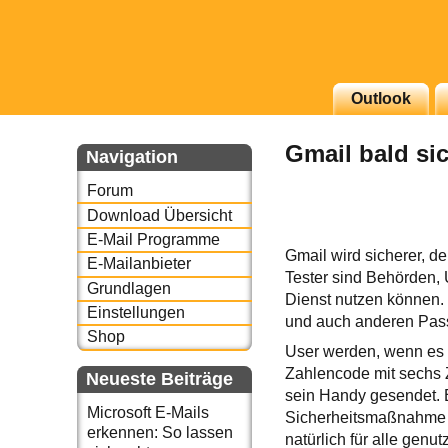
g erscheinenden Newsletter
Outlook
zu Thema Email für Sie
Gmail bald si
Navigation
underbird oder auch
Forum
Download Übersicht
E-Mail Programme
Gmail wird sicherer, d
E-Mailanbieter
Tester sind Behörden,
Grundlagen
Dienst nutzen können.
Einstellungen
und auch anderen Pa
Shop
User werden, wenn es s
Zahlencode mit sechs 
Neueste Beiträge
sein Handy gesendet. E
Microsoft E-Mails
Sicherheitsmaßnahme w
erkennen: So lassen
natürlich für alle gen