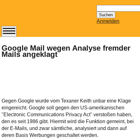
Suchen
nach:
Anmelden
Abonnieren Sie den
14-tägig
Google Mail wegen Analyse fremder
Mails angeklagt
erscheinenden
Newsletter von
Mailhilfe.de
kostenlos.
Der ständig aktuelle
Tipps zu Thema
Email für Sie
Gegen Google wurde vom Texaner Keith unbar eine Klage
bereithält!
eingereicht. Google soll gegen den US-amerikanischen
Wie z.B. Outlook,
"Electronic Communications Privacy Act" verstoßen haben,
GMail, Thunderbird
den es seit 1986 gibt. Hiermit wird die Funktion gemeint, bei
oder auch
der E-Mails, und zwar sämtliche, analysiert und dann auf
KuNoMail, usw.
deren Basis Werbungen geschaltet werden.