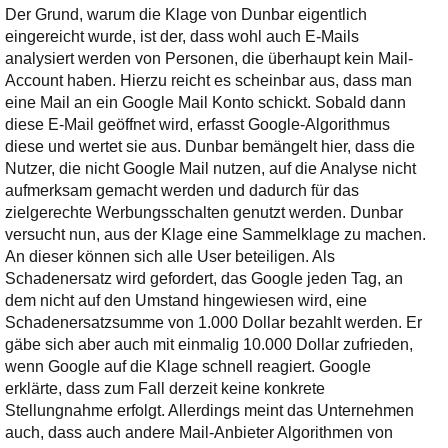
Ihre E-Mail
Der Grund, warum die Klage von Dunbar eigentlich
Adresse:
eingereicht wurde, ist der, dass wohl auch E-Mails
analysiert werden von Personen, die überhaupt kein Mail­
E-Mail
Account haben. Hierzu reicht es scheinbar aus, dass man
eine Mail an ein Google Mail Konto schickt. Sobald dann
diese E-Mail geöffnet wird, erfasst Google-Algorithmus
E-Mail bestätigen
diese und wertet sie aus. Dunbar bemängelt hier, dass die
Nutzer, die nicht Google Mail nutzen, auf die Analyse nicht
aufmerksam gemacht werden und dadurch für das
zielgerechte Werbungsschalten genutzt werden. Dunbar
versucht nun, aus der Klage eine Sammelklage zu machen.
An dieser können sich alle User beteiligen. Als
Schadenersatz wird gefordert, das Google jeden Tag, an
dem nicht auf den Umstand hingewiesen wird, eine
Schadenersatzsumme von 1.000 Dollar bezahlt werden. Er
gäbe sich aber auch mit einmalig 10.000 Dollar zufrieden,
wenn Google auf die Klage schnell reagiert. Google
erklärte, dass zum Fall derzeit keine konkrete
Stellungnahme erfolgt. Allerdings meint das Unternehmen
auch, dass auch andere Mail-Anbieter Algorithmen von