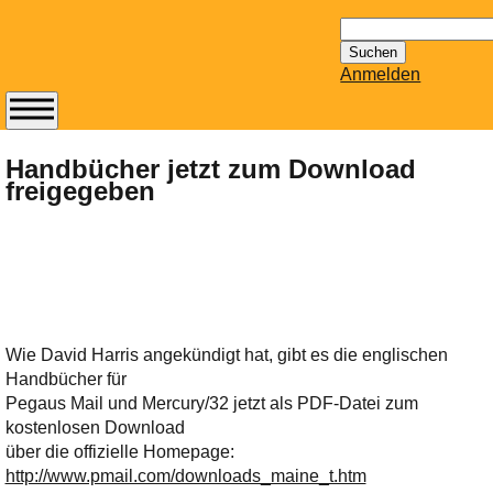
Suchen
nach:
Anmelden
Abonnieren Sie den
14-tägig
Handbücher jetzt zum Download
freigegeben
erscheinenden
Newsletter von
Mailhilfe.de
kostenlos.
Der ständig aktuelle
Tipps zu Thema
Email für Sie
Wie David Harris angekündigt hat, gibt es die englischen
bereithält!
Handbücher für
Wie z.B. Outlook,
Pegaus Mail und Mercury/32 jetzt als PDF-Datei zum
GMail, Thunderbird
kostenlosen Download
oder auch
über die offizielle Homepage:
KuNoMail, usw.
http://www.pmail.com/downloads_maine_t.htm