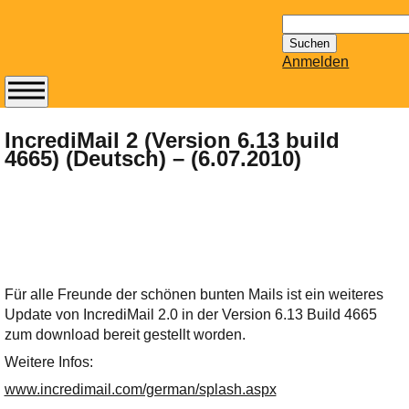
Suchen
nach:
Anmelden
Abonnieren Sie den
14-tägig
IncrediMail 2 (Version 6.13 build
4665) (Deutsch) – (6.07.2010)
erscheinenden
Newsletter von
Mailhilfe.de
kostenlos.
Der ständig aktuelle
Tipps zu Thema
Email für Sie
Für alle Freunde der schönen bunten Mails ist ein weiteres
bereithält!
Update von IncrediMail 2.0 in der Version 6.13 Build 4665
Wie z.B. Outlook,
zum download bereit gestellt worden.
GMail, Thunderbird
Weitere Infos:
oder auch
KuNoMail, usw.
www.incredimail.com/german/splash.aspx