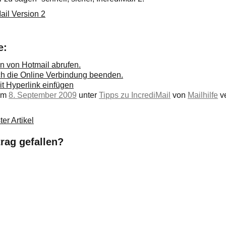
ail Version 2
e:
en von Hotmail abrufen.
ch die Online Verbindung beenden.
it Hyperlink einfügen
 am
8. September 2009
unter
Tipps zu IncrediMail
von
Mailhilfe
ve
er Artikel
trag gefallen?