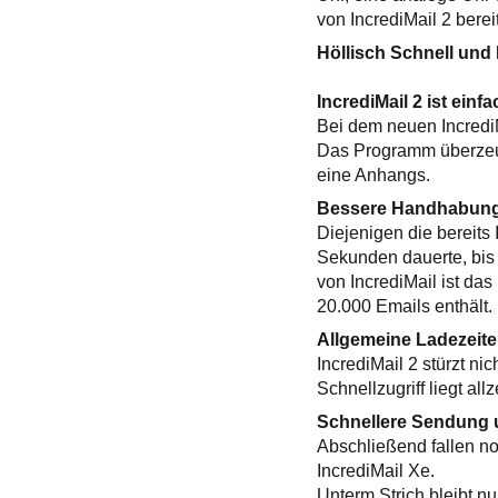
von IncrediMail 2 bere
Höllisch Schnell und 
IncrediMail 2 ist einf
Bei dem neuen IncrediMa
Das Programm überzeugt
eine Anhangs.
Bessere Handhabung
Diejenigen die bereits 
Sekunden dauerte, bis 
von IncrediMail ist da
20.000 Emails enthält.
Allgemeine Ladezeit
IncrediMail 2 stürzt ni
Schnellzugriff liegt all
Schnellere Sendung 
Abschließend fallen n
IncrediMail Xe.
Unterm Strich bleibt nu