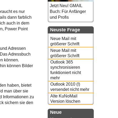
Jetzt Neu! GMAIL
braucht es nur
Buch: Für Anfänger
ils dann farblich
und Profis
ich auch in dem
rn, Power Point
Neuste Frage
Neue Mail mit
größerer Schrift
e und Adressen
Neue Mail mit
. Das Adressbuch
größerer Schrift
en können.
Outlook 365
rhin können Bilder
synchronisieren
funktioniert nicht
mehr
Outlook 2010 (!)
den haben, bietet
versendet nicht mehr
ld man über sie
Alte KuNoMail
nd Informationen zu
Version löschen
ck sichern sie den
Neue