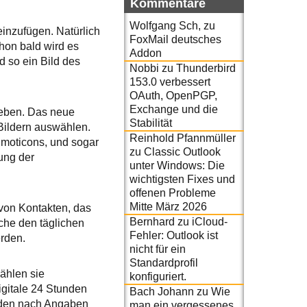
Kommentare
Wolfgang Sch,
zu
einzufügen. Natürlich
FoxMail deutsches
hon bald wird es
Addon
d so ein Bild des
Nobbi
zu
Thunderbird
153.0 verbessert
OAuth, OpenPGP,
Exchange und die
uheben. Das neue
Stabilität
 Bildern auswählen.
Reinhold Pfannmüller
Emoticons, und sogar
zu
Classic Outlook
ung der
unter Windows: Die
wichtigsten Fixes und
offenen Probleme
Mitte März 2026
von Kontakten, das
Bernhard
zu
iCloud-
lche den täglichen
Fehler: Outlook ist
rden.
nicht für ein
Standardprofil
ählen sie
konfiguriert.
igitale 24 Stunden
Bach Johann
zu
Wie
rden nach Angaben
man ein vergessenes