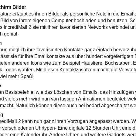
chirm Bilder
ture erlaubt es ihnen Bilder als persönliche Note in die Email 
 Bild von ihrem eigenen Computer hochladen und benutzen. Sc
 IncrediMail 2 sie mit ihren favorisierten Networks verbindet un
h genial.
n
es nun möglich ihre favorisierten Kontakte ganz einfach hervorz
ässt sie für ihre Emailkontakte aus über hundert vorgefertigten
ielen anderen Icons wie zum Beispiel Haustiere, Buchstaben, 
 Logos wählen. Mit diesen Kontaktzusätzen macht die Verwalt
viel mehr Spaß!
e
en Basisbefehle, wie das Löschen von Emails, das Hinzufügen 
nd vieles mehr wird nun von lustigen Animationen begleitet, we
acht. Natürlich können diese auch bei bedarf abgeschaltet we
ng
crediMail 2 kann nun ganz ihren Vorzügen angepasst werden. W
r verschiedenen Uhrtypen- Eine digitale 12 Stunden Uhr, eine d
 oder eine Kalenderuhr. Andere Uhren und weitere Gadgets we