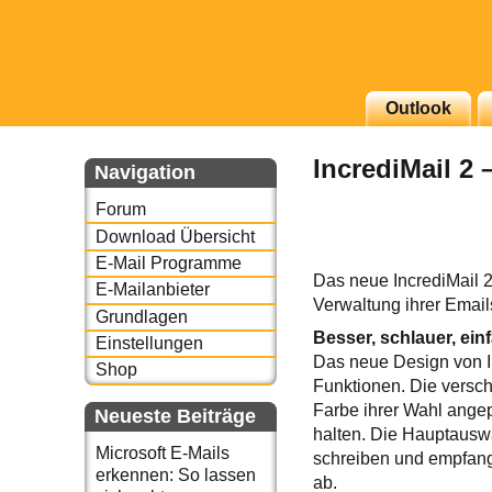
g erscheinenden Newsletter
Outlook
zu Thema Email für Sie
IncrediMail 2 
Navigation
underbird oder auch
Forum
Download Übersicht
E-Mail Programme
Das neue IncrediMail 2
E-Mailanbieter
Verwaltung ihrer Email
Grundlagen
Besser, schlauer, ein
Einstellungen
Das neue Design von In
Shop
Funktionen. Die versch
Farbe ihrer Wahl angep
Neueste Beiträge
halten. Die Hauptauswa
Microsoft E-Mails
schreiben und empfang
erkennen: So lassen
ab.