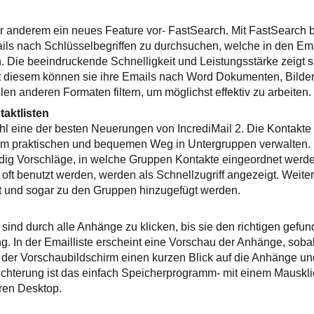
nter anderem ein neues Feature vor- FastSearch. Mit FastSearch 
ls nach Schlüsselbegriffen zu durchsuchen, welche in den Ema
 Die beeindruckende Schnelligkeit und Leistungsstärke zeigt s
it diesem können sie ihre Emails nach Word Dokumenten, Bilde
en anderen Formaten filtern, um möglichst effektiv zu arbeiten.
aktlisten
hl eine der besten Neuerungen von IncrediMail 2. Die Kontakt
nem praktischen und bequemen Weg in Untergruppen verwalten
dig Vorschläge, in welche Gruppen Kontakte eingeordnet werd
ft benutzt werden, werden als Schnellzugriff angezeigt. Weite
t und sogar zu den Gruppen hinzugefügt werden.
sind durch alle Anhänge zu klicken, bis sie den richtigen gefun
ng. In der Emailliste erscheint eine Vorschau der Anhänge, soba
igt der Vorschaubildschirm einen kurzen Blick auf die Anhänge u
ichterung ist das einfach Speicherprogramm- mit einem Mauskli
ren Desktop.