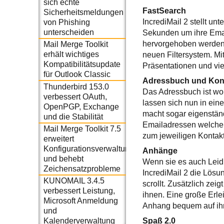
sich echte
FastSearch
Sicherheitsmeldungen
IncrediMail 2 stellt u
von Phishing
unterscheiden
Sekunden um ihre Emai
hervorgehoben werden.
Mail Merge Toolkit
erhält wichtiges
neuen Filtersystem. M
Kompatibilitätsupdate
Präsentationen und viel
für Outlook Classic
Adressbuch und Kont
Thunderbird 153.0
Das Adressbuch ist wo
verbessert OAuth,
lassen sich nun in ei
OpenPGP, Exchange
macht sogar eigenstän
und die Stabilität
Emailadressen welche o
Mail Merge Toolkit 7.5
zum jeweiligen Kontak
erweitert
Konfigurationsverwaltung
Anhänge
und behebt
Wenn sie es auch Leid 
Zeichensatzprobleme
IncrediMail 2 die Lösu
KUNOMAIL 3.4.5
scrollt. Zusätzlich ze
verbessert Leistung,
ihnen. Eine große Erle
Microsoft Anmeldung
Anhang bequem auf ih
und
Spaß 2.0
Kalenderverwaltung