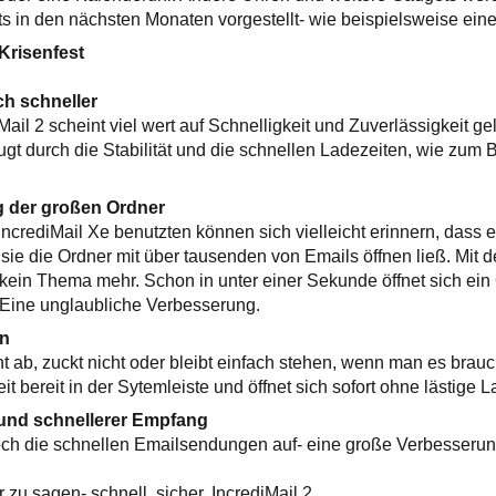
its in den nächsten Monaten vorgestellt- wie beispielsweise ein
Krisenfest
ach schneller
il 2 scheint viel wert auf Schnelligkeit und Zuverlässigkeit ge
 durch die Stabilität und die schnellen Ladezeiten, wie zum 
 der großen Ordner
IncrediMail Xe benutzten können sich vielleicht erinnern, dass e
sie die Ordner mit über tausenden von Emails öffnen ließ. Mit 
s kein Thema mehr. Schon in unter einer Sekunde öffnet sich ein
 Eine unglaubliche Verbesserung.
en
cht ab, zuckt nicht oder bleibt einfach stehen, wenn man es brauc
zeit bereit in der Sytemleiste und öffnet sich sofort ohne lästige 
und schnellerer Empfang
och die schnellen Emailsendungen auf- eine große Verbesseru
r zu sagen- schnell, sicher, IncrediMail 2.