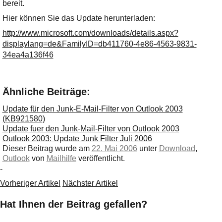
Ihre E-Mail
bereit.
Adresse:
Hier können Sie das Update herunterladen:
E-Mail
http://www.microsoft.com/downloads/details.aspx?
displaylang=de&FamilyID=db411760-4e86-4563-9831-
34ea4a136f46
E-Mail bestätigen
Ähnliche Beiträge:
Update für den Junk-E-Mail-Filter von Outlook 2003
(KB921580)
Update fuer den Junk-Mail-Filter von Outlook 2003
Outlook 2003: Update Junk Filter Juli 2006
Dieser Beitrag wurde am
22. Mai 2006
unter
Download
,
Outlook
von
Mailhilfe
veröffentlicht.
-
Vorheriger Artikel
Nächster Artikel
Hat Ihnen der Beitrag gefallen?