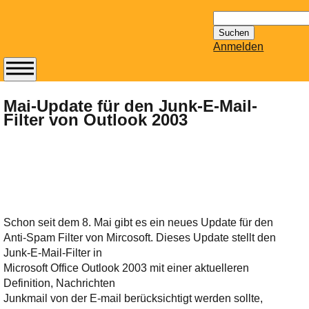
Suchen
nach:
Anmelden
Abonnieren Sie den
14-tägig
Mai-Update für den Junk-E-Mail-
Filter von Outlook 2003
erscheinenden
Newsletter von
Mailhilfe.de
kostenlos.
Der ständig aktuelle
Tipps zu Thema
Email für Sie
Schon seit dem 8. Mai gibt es ein neues Update für den
bereithält!
Anti-Spam Filter von Mircosoft. Dieses Update stellt den
Wie z.B. Outlook,
Junk-E-Mail-Filter in
GMail, Thunderbird
Microsoft Office Outlook 2003 mit einer aktuelleren
oder auch
Definition, Nachrichten
KuNoMail, usw.
Junkmail von der E-mail berücksichtigt werden sollte,