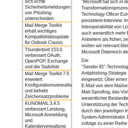
sich echte
"Microsoft hat sich in
Sicherheitsmeldungen
Transformationsprozess
von Phishing
Technology Officer Eur
unterscheiden
pressetext-Interview. 
Mail Merge Toolkit
Interoperabilität von 
erhält wichtiges
auch wesentlich mehr
Kompatibilitätsupdate
Anbietern als früher, 
für Outlook Classic
wollen wir relevant bl
Thunderbird 153.0
Microsoft Österreich
verbessert OAuth,
Die
OpenPGP, Exchange
und die Stabilität
"Sender ID"-Technologi
Antiphishing-Strategie
Mail Merge Toolkit 7.5
erweitert
eingesetzt. Über einen
Konfigurationsverwaltung
E-Mail von dem Mailser
und behebt
Mail-Spoofing, das Vor
Zeichensatzprobleme
wesentlicher Bestandte
KUNOMAIL 3.4.5
Unterstützung der Tech
verbessert Leistung,
durch den jeweiligen I
Microsoft Anmeldung
System-Administrator. D
und
zufolge zu einer Reih
Kalenderverwaltung