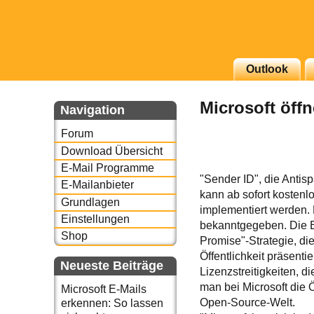
g erscheinenden Newsletter
Outlook
zu Thema Email für Sie
Microsoft öff
Navigation
underbird oder auch
Forum
Download Übersicht
E-Mail Programme
"Sender ID", die Anti
E-Mailanbieter
kann ab sofort kosten
Grundlagen
implementiert werden.
Einstellungen
bekanntgegeben. Die En
Shop
Promise"-Strategie, di
Öffentlichkeit präsent
Neueste Beiträge
Lizenzstreitigkeiten, d
man bei Microsoft die 
Microsoft E-Mails
Open-Source-Welt.
erkennen: So lassen