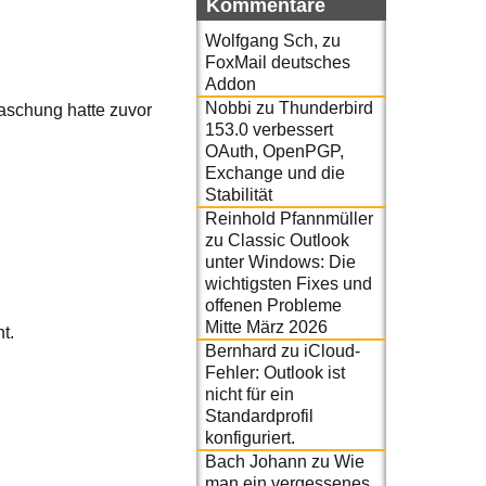
Kommentare
Wolfgang Sch,
zu
FoxMail deutsches
Addon
Nobbi
zu
Thunderbird
aschung hatte zuvor
153.0 verbessert
OAuth, OpenPGP,
Exchange und die
Stabilität
Reinhold Pfannmüller
zu
Classic Outlook
unter Windows: Die
wichtigsten Fixes und
offenen Probleme
Mitte März 2026
t.
Bernhard
zu
iCloud-
Fehler: Outlook ist
nicht für ein
Standardprofil
konfiguriert.
Bach Johann
zu
Wie
man ein vergessenes