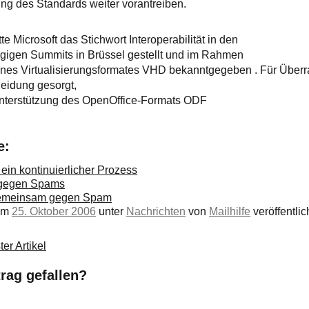
ung des Standards weiter vorantreiben.
 Microsoft das Stichwort Interoperabilität in den
tägigen Summits in Brüssel gestellt und im Rahmen
ines Virtualisierungsformates VHD bekanntgegeben . Für Überr
eidung gesorgt,
-Unterstützung des OpenOffice-Formats ODF
e:
in kontinuierlicher Prozess
t gegen Spams
gemeinsam gegen Spam
 am
25. Oktober 2006
unter
Nachrichten
von
Mailhilfe
veröffentlich
er Artikel
trag gefallen?