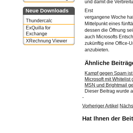
und damit die Verbreit
Neue Downloads
Erst
vergangene Woche hatte
Thundercalc
Mittelpunkt eines fünf
ExQuilla for
dessen die Öffnung se
Exchange
auch Microsofts Entsch
XRechnung Viewer
zukünftig eine Office
anzubieten.
Ähnliche Beiträg
Kampf gegen Spam ist e
Microsoft mit Whitelis
MSN und Brightmail 
Dieser Beitrag wurde
-
Vorheriger Artikel
Nächst
Hat Ihnen der Bei