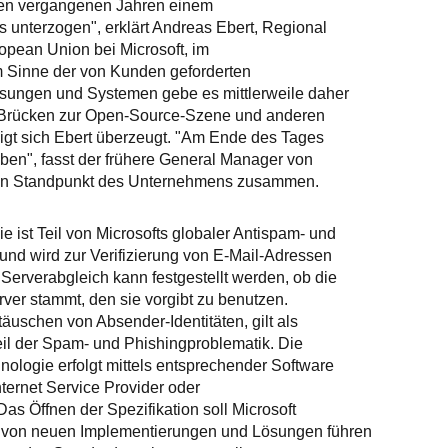
 den vergangenen Jahren einem
 unterzogen", erklärt Andreas Ebert, Regional
opean Union bei Microsoft, im
Im Sinne der von Kunden geforderten
Lösungen und Systemen gebe es mittlerweile daher
 Brücken zur Open-Source-Szene und anderen
zeigt sich Ebert überzeugt. "Am Ende des Tages
eiben", fasst der frühere General Manager von
 den Standpunkt des Unternehmens zusammen.
e ist Teil von Microsofts globaler Antispam- und
 und wird zur Verifizierung von E-Mail-Adressen
 Serverabgleich kann festgestellt werden, ob die
ver stammt, den sie vorgibt zu benutzen.
täuschen von Absender-Identitäten, gilt als
il der Spam- und Phishingproblematik. Die
nologie erfolgt mittels entsprechender Software
nternet Service Provider oder
as Öffnen der Spezifikation soll Microsoft
e von neuen Implementierungen und Lösungen führen