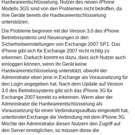
Ihre E-Mail
Hardwareentschlüsselung. Nutzer des neuen iPhone
Adresse:
Modells 3GS sind von den Problemen nicht betroffen, da
ihre Geräte bereits die Hardwareentschlüsselung
E-Mail
unterstützen.
Die Probleme beginnen mit der Version 3.0 des iPhone
Betriebssystems und Neuerungen in den
E-Mail bestätigen
Sicherheitseinstellungen von Exchange 2007 SP1. Das
iPhone gibt sich für Exchange 2007 nicht richtig zu
erkennen. Dadurch kommt es dazu, dass sich Nutzer auch
einloggen können, wenn ihr Gerät keine
Hardwareentschlüsselung unterstützt, obwohl der
Administrator eben jene in Exchange als Voraussetzung für
den Login angegeben hat. Nach dem Update auf Version
3.0 des Betriebssystems gibt sich das iPhone 3G für
Exchange 2007 korrekt zu erkennen. Wenn aber der
Administrator die Hardwareentschlüsselung als
Voraussetzung für einen Verbindungsaufbau eingestellt hat,
unterbindet Exchange die Verbindung mit dem iPhone 3G.
Möchte der Administrator diesen Nutzern den Zugriff auf
den Server ermöglichen, so müssen diese die