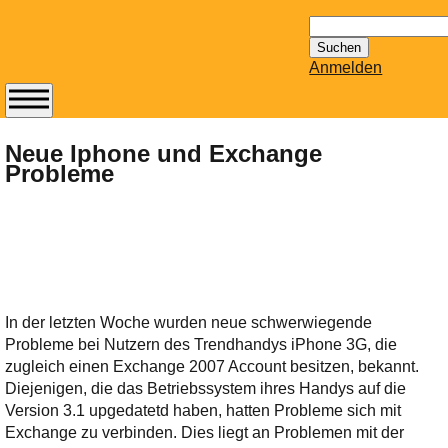
Suchen
nach:
Anmelden
Abonnieren Sie den
14-tägig
Neue Iphone und Exchange
Probleme
erscheinenden
Newsletter von
Mailhilfe.de
kostenlos.
Der ständig aktuelle
Tipps zu Thema
Email für Sie
In der letzten Woche wurden neue schwerwiegende
bereithält!
Probleme bei Nutzern des Trendhandys iPhone 3G, die
Wie z.B. Outlook,
zugleich einen Exchange 2007 Account besitzen, bekannt.
GMail, Thunderbird
Diejenigen, die das Betriebssystem ihres Handys auf die
oder auch
Version 3.1 upgedatetd haben, hatten Probleme sich mit
KuNoMail, usw.
Exchange zu verbinden. Dies liegt an Problemen mit der