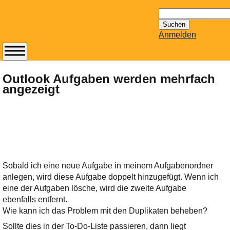
Suchen
nach:
Anmelden
Abonnieren Sie den
14-tägig
Outlook Aufgaben werden mehrfach
angezeigt
erscheinenden
Newsletter von
Mailhilfe.de
kostenlos.
Der ständig aktuelle
Tipps zu Thema
Email für Sie
Sobald ich eine neue Aufgabe in meinem Aufgabenordner
bereithält!
anlegen, wird diese Aufgabe doppelt hinzugefügt. Wenn ich
Wie z.B. Outlook,
eine der Aufgaben lösche, wird die zweite Aufgabe
GMail, Thunderbird
ebenfalls entfernt.
oder auch
Wie kann ich das Problem mit den Duplikaten beheben?
KuNoMail, usw.
Sollte dies in der To-Do-Liste passieren, dann liegt