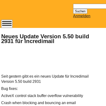
Suchen
nach:
Anmelden
Abonnieren Sie den
14-tägig
Neues Update Version 5.50 build
2931 für Incredimail
erscheinenden
Newsletter von
Mailhilfe.de
kostenlos.
Der ständig aktuelle
Tipps zu Thema
Email für Sie
Seit gestern gibt es ein neues Update für Incredimail
bereithält!
Version 5.50 build 2931
Wie z.B. Outlook,
Bug fixes:
GMail, Thunderbird
oder auch
ActiveX control stack buffer overflow vulnerability
KuNoMail, usw.
Crash when blocking and bouncing an email