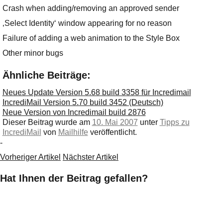
Ihre E-Mail
Crash when adding/removing an approved sender
Adresse:
‚Select Identity‘ window appearing for no reason
E-Mail
Failure of adding a web animation to the Style Box
Other minor bugs
E-Mail bestätigen
Ähnliche Beiträge:
Neues Update Version 5.68 build 3358 für Incredimail
IncrediMail Version 5.70 build 3452 (Deutsch)
Neue Version von Incredimail build 2876
Dieser Beitrag wurde am
10. Mai 2007
unter
Tipps zu
IncrediMail
von
Mailhilfe
veröffentlicht.
-
Vorheriger Artikel
Nächster Artikel
Hat Ihnen der Beitrag gefallen?