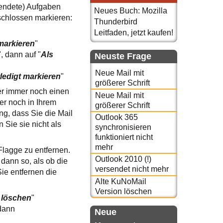
llendete) Aufgaben
Neues Buch: Mozilla
schlossen markieren:
Thunderbird
Leitfaden, jetzt kaufen!
 markieren
"
", dann auf "
Als
Neuste Frage
Neue Mail mit
rledigt markieren
"
größerer Schrift
ber immer noch einen
Neue Mail mit
mer noch in Ihrem
größerer Schrift
g, dass Sie die Mail
Outlook 365
 Sie sie nicht als
synchronisieren
funktioniert nicht
mehr
 Flagge zu entfernen.
Outlook 2010 (!)
 dann so, als ob die
versendet nicht mehr
ie entfernen die
Alte KuNoMail
Version löschen
 löschen
"
 dann
Neue