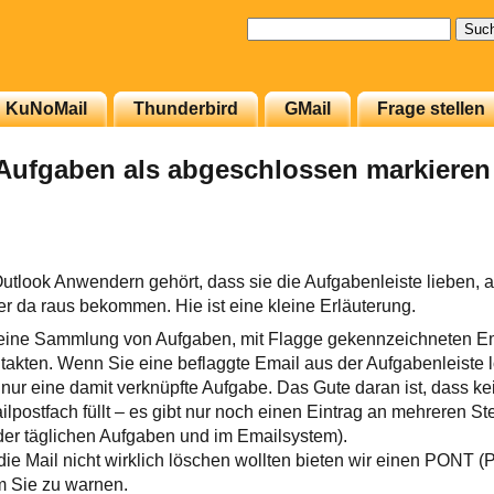
Suchen
nach:
KuNoMail
Thunderbird
GMail
Frage stellen
Aufgaben als abgeschlossen markieren
utlook Anwendern gehört, dass sie die Aufgabenleiste lieben, a
r da raus bekommen. Hie ist eine kleine Erläuterung.
t eine Sammlung von Aufgaben, mit Flagge gekennzeichneten Em
akten. Wenn Sie eine beflaggte Email aus der Aufgabenleiste 
t nur eine damit verknüpfte Aufgabe. Das Gute daran ist, dass k
lpostfach füllt – es gibt nur noch einen Eintrag an mehreren St
 der täglichen Aufgaben und im Emailsystem).
 die Mail nicht wirklich löschen wollten bieten wir einen PONT (
m Sie zu warnen.