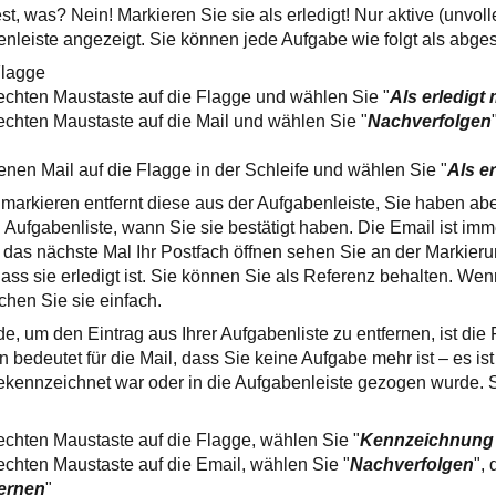
st, was? Nein! Markieren Sie sie als erledigt! Nur aktive (unvo
enleiste angezeigt. Sie können jede Aufgabe wie folgt als abge
Flagge
 rechten Maustaste auf die Flagge und wählen Sie "
Als erledigt
rechten Maustaste auf die Mail und wählen Sie "
Nachverfolgen
ffenen Mail auf die Flagge in der Schleife und wählen Sie "
Als e
t markieren entfernt diese aus der Aufgabenleiste, Sie haben a
n Aufgabenliste, wann Sie sie bestätigt haben. Die Email ist im
as nächste Mal Ihr Postfach öffnen sehen Sie an der Markierun
ss sie erledigt ist. Sie können Sie als Referenz behalten. Wenn
hen Sie sie einfach.
e, um den Eintrag aus Ihrer Aufgabenliste zu entfernen, ist die
 bedeutet für die Mail, dass Sie keine Aufgabe mehr ist – es ist
ekennzeichnet war oder in die Aufgabenleiste gezogen wurde. S
rechten Maustaste auf die Flagge, wählen Sie "
Kennzeichnung
rechten Maustaste auf die Email, wählen Sie "
Nachverfolgen
",
ernen
"