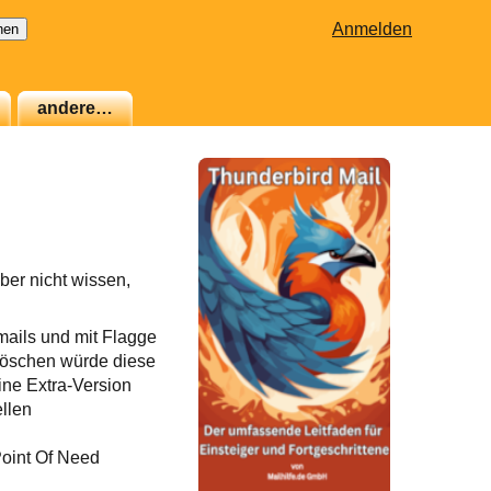
Anmelden
andere…
ber nicht wissen,
ails und mit Flagge
löschen würde diese
eine Extra-Version
ellen
Point Of Need