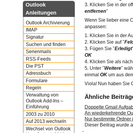
Outlook
3. Klicken Sie in der o
entfernen
"
Anleitungen
Wenn Sie lieber eine C
Outlook Archivierung
anpassen:
IMAP
1. Klicken Sie in der A
Signatur
2. Klicken Sie auf "
Fel
Suchen und finden
3. Fügen Sie "
Erledigt
Serienmails
OK
RSS-Feeds
4. Klicken Sie als näch
Die PST
5. Unter "
Weitere
" wäh
Adressbuch
einmal
OK
um aus dem
Formulare
Viola! Nun haben Sie C
Regeln
Verwaltung von
Ähnliche Beiträg
Outlook Add-Ins –
Einführung
Doppelte Gmail Aufgab
An wiederkehrende Out
2003 zu 2010
Nur bestimmte Ordner 
Auf 2013 wechseln
Dieser Beitrag wurde
Wechsel von Outlook
-