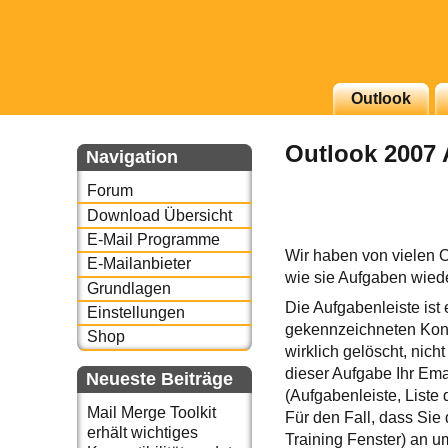
g erscheinenden Newsletter
Outlook
zu Thema Email für Sie
Outlook 2007 
Navigation
underbird oder auch
Forum
Download Übersicht
E-Mail Programme
Wir haben von vielen O
E-Mailanbieter
wie sie Aufgaben wiede
Grundlagen
Die Aufgabenleiste is
Einstellungen
gekennzeichneten Kont
Shop
wirklich gelöscht, nich
dieser Aufgabe Ihr Emai
Neueste Beiträge
(Aufgabenleiste, Liste
Mail Merge Toolkit
Für den Fall, dass Sie
erhält wichtiges
Training Fenster) an u