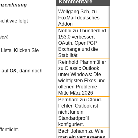
Kommentare
nzeichnung
Wolfgang Sch,
zu
FoxMail deutsches
cht wie folgt
Addon
Nobbi
zu
Thunderbird
153.0 verbessert
iert
"
OAuth, OpenPGP,
Exchange und die
Liste, Klicken Sie
Stabilität
Reinhold Pfannmüller
zu
Classic Outlook
n auf
OK
, dann noch
unter Windows: Die
wichtigsten Fixes und
offenen Probleme
Mitte März 2026
Bernhard
zu
iCloud-
Fehler: Outlook ist
nicht für ein
Standardprofil
konfiguriert.
fentlicht.
Bach Johann
zu
Wie
man ein vergessenes