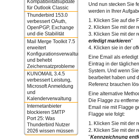
Kompatibilitätsupdate
Und nun stecken Sie fe
für Outlook Classic
werden in Ihrer Aufgab
Thunderbird 153.0
1. Klicken Sie auf die 
verbessert OAuth,
2. Klicken Sie mit der
OpenPGP, Exchange
und die Stabilität
3. Klicken Sie mit der 
erledigt markieren
"
Mail Merge Toolkit 7.5
erweitert
4. Klicken sie in der o
Konfigurationsverwaltung
Eine Email als erledig
und behebt
Eintrag in der tägliche
Zeichensatzprobleme
System. Und wenn Sie d
KUNOMAIL 3.4.5
bearbeitet haben und da
verbessert Leistung,
Referenz brauchen lösc
Microsoft Anmeldung
und
Eine alternative Method
Kalenderverwaltung
Die Flagge zu entfernen
Internetanbieter
Email nie mit Flagge g
blockieren SMTP
Flagge wie folgt:
Port 25: Was
1. Klicken Sie mit der 
Thunderbird Nutzer
2. Klicken Sie mit der 
2026 wissen müssen
"
Kennzeichnung entf