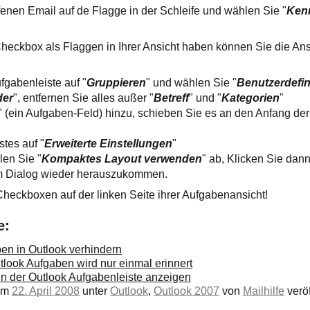
ffenen Email auf de Flagge in der Schleife und wählen Sie "
Ken
heckbox als Flaggen in Ihrer Ansicht haben können Sie die Ansi
ufgabenleiste auf "
Gruppieren
" und wählen Sie "
Benutzerdefin
der
", entfernen Sie alles außer "
Betreff
" und "
Kategorien
"
" (ein Aufgaben-Feld) hinzu, schieben Sie es an den Anfang der 
stes auf "
Erweiterte Einstellungen
"
len Sie "
Kompaktes Layout verwenden
" ab, Klicken Sie dan
 Dialog wieder herauszukommen.
heckboxen auf der linken Seite ihrer Aufgabenansicht!
e:
en in Outlook verhindern
look Aufgaben wird nur einmal erinnert
in der Outlook Aufgabenleiste anzeigen
 am
22. April 2008
unter
Outlook
,
Outlook 2007
von
Mailhilfe
veröf