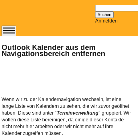
Suchen
nach:
Anmelden
Abonnieren Sie den
14-tägig
Outlook Kalender aus dem
Navigationsbereich entfernen
erscheinenden
Newsletter von
Mailhilfe.de
kostenlos.
Der ständig aktuelle
Tipps zu Thema
Email für Sie
Wenn wir zu der Kalendernavigation wechseln, ist eine
bereithält!
lange Liste von Kalendern zu sehen, die wir zuvor geöffnet
Wie z.B. Outlook,
haben. Diese sind unter "
Terminverwaltung
" gruppiert. Wir
GMail, Thunderbird
wollen diese Liste bereinigen, da einige dieser Kontakte
oder auch
nicht mehr hier arbeiten oder wir nicht mehr auf ihre
KuNoMail, usw.
Kalender zugreifen müssen.