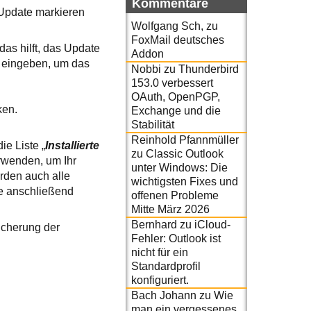
Kommentare
 Update markieren
Wolfgang Sch,
zu
FoxMail deutsches
as hilft, das Update
Addon
 eingeben, um das
Nobbi
zu
Thunderbird
153.0 verbessert
OAuth, OpenPGP,
ken.
Exchange und die
Stabilität
Reinhold Pfannmüller
e Liste „
Installierte
zu
Classic Outlook
erwenden, um Ihr
unter Windows: Die
rden auch alle
wichtigsten Fixes und
ie anschließend
offenen Probleme
Mitte März 2026
Bernhard
zu
iCloud-
icherung der
Fehler: Outlook ist
nicht für ein
Standardprofil
konfiguriert.
Bach Johann
zu
Wie
man ein vergessenes