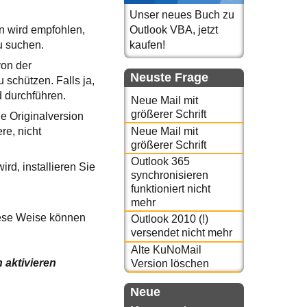
Unser neues Buch zu
nn wird empfohlen,
Outlook VBA, jetzt
u suchen.
kaufen!
von der
Neuste Frage
 schützen. Falls ja,
 durchführen.
Neue Mail mit
größerer Schrift
e Originalversion
Neue Mail mit
re, nicht
größerer Schrift
Outlook 365
rd, installieren Sie
synchronisieren
funktioniert nicht
mehr
iese Weise können
Outlook 2010 (!)
versendet nicht mehr
Alte KuNoMail
 aktivieren
Version löschen
Neue