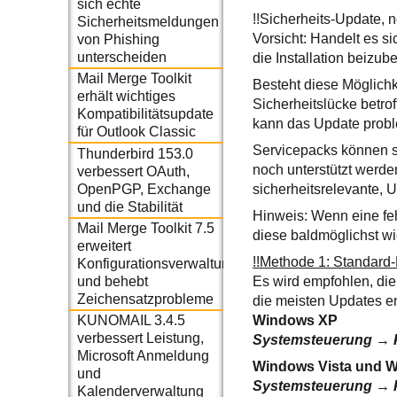
sich echte
!!Sicherheits-Update, 
Sicherheitsmeldungen
Vorsicht: Handelt es si
von Phishing
unterscheiden
die Installation beizu
Mail Merge Toolkit
Besteht diese Möglichke
erhält wichtiges
Sicherheitslücke betrof
Kompatibilitätsupdate
kann das Update probl
für Outlook Classic
Servicepacks können si
Thunderbird 153.0
noch unterstützt werde
verbessert OAuth,
OpenPGP, Exchange
sicherheitsrelevante, 
und die Stabilität
Hinweis: Wenn eine fehl
Mail Merge Toolkit 7.5
diese baldmöglichst wi
erweitert
!!Methode 1: Standard-
Konfigurationsverwaltung
und behebt
Es wird empfohlen, di
Zeichensatzprobleme
die meisten Updates en
Windows XP
KUNOMAIL 3.4.5
verbessert Leistung,
Systemsteuerung
→
Microsoft Anmeldung
Windows Vista und 
und
Systemsteuerung
→
Kalenderverwaltung