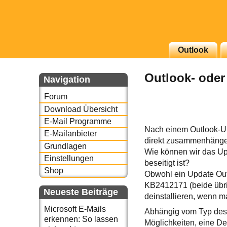
g erscheinenden Newsletter
Outlook
zu Thema Email für Sie
Outlook- oder 
Navigation
underbird oder auch
Forum
Download Übersicht
E-Mail Programme
Nach einem Outlook-Up
E-Mailanbieter
direkt zusammenhängen,
Grundlagen
Wie können wir das Upd
Einstellungen
beseitigt ist?
Shop
Obwohl ein Update Out
KB2412171 (beide übri
Neueste Beiträge
deinstallieren, wenn ma
Microsoft E-Mails
Abhängig vom Typ des 
erkennen: So lassen
Möglichkeiten, eine De