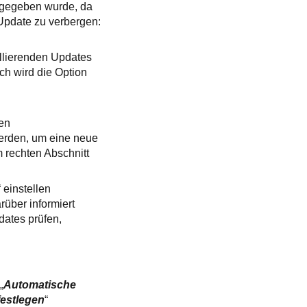
igegeben wurde, da
 Update zu verbergen:
allierenden Updates
h wird die Option
gen
werden, um eine neue
m rechten Abschnitt
“ einstellen
über informiert
dates prüfen,
„
Automatische
festlegen
“