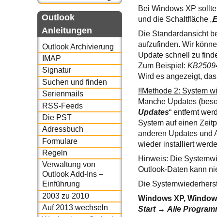
Bei Windows XP sollte 
Outlook
und die Schaltfläche „
E
Anleitungen
Die Standardansicht be
aufzufinden. Wir könne
Outlook Archivierung
Update schnell zu find
IMAP
Zum Beispiel:
KB2509
Signatur
Wird es angezeigt, das
Suchen und finden
!!Methode 2: System wi
Serienmails
Manche Updates (besond
RSS-Feeds
Updates
“ entfernt we
Die PST
System auf einen Zeitp
Adressbuch
anderen Updates und An
Formulare
wieder installiert werde
Regeln
Hinweis: Die Systemwie
Verwaltung von
Outlook-Daten kann nie
Outlook Add-Ins –
Die Systemwiederherst
Einführung
2003 zu 2010
Windows XP, Window
Auf 2013 wechseln
Start
→
Alle Progra