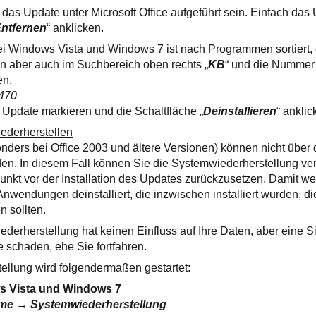
das Update unter Microsoft Office aufgeführt sein. Einfach das
ntfernen
“ anklicken.
i Windows Vista und Windows 7 ist nach Programmen sortiert, d
n aber auch im Suchbereich oben rechts „
KB
“ und die Nummer
en.
470
 Update markieren und die Schaltfläche „
Deinstallieren
“ anklic
ederherstellen
ers bei Office 2003 und ältere Versionen) können nicht über di
rden. In diesem Fall können Sie die Systemwiederherstellung v
unkt vor der Installation des Updates zurückzusetzen. Damit we
wendungen deinstalliert, die inzwischen installiert wurden, d
n sollten.
derherstellung hat keinen Einfluss auf Ihre Daten, aber eine S
 schaden, ehe Sie fortfahren.
ellung wird folgendermaßen gestartet:
s Vista und Windows 7
mme
→
Systemwiederherstellung