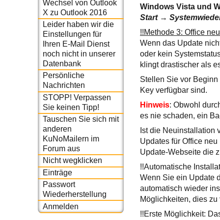
Wechsel von Outlook
Windows Vista und 
X zu Outlook 2016
Start
→
Systemwieder
Leider haben wir die
!!Methode 3: Office neu
Einstellungen für
Wenn das Update nicht 
Ihren E-Mail Dienst
noch nicht in unserer
oder kein Systemstatus
Datenbank
klingt drastischer als e
Persönliche
Stellen Sie vor Beginn 
Nachrichten
Key verfügbar sind.
STOPP! Verpassen
Hinweis
: Obwohl durch
Sie keinen Tipp!
es nie schaden, ein Ba
Tauschen Sie sich mit
anderen
Ist die Neuinstallation
KuNoMailern im
Updates für Office neu
Forum aus
Update-Webseite die z
Nicht wegklicken
!!Automatische Install
Einträge
Wenn Sie ein Update de
Passwort
automatisch wieder ins
Wiederherstellung
Möglichkeiten, dies zu
Anmelden
!!Erste Möglichkeit: D