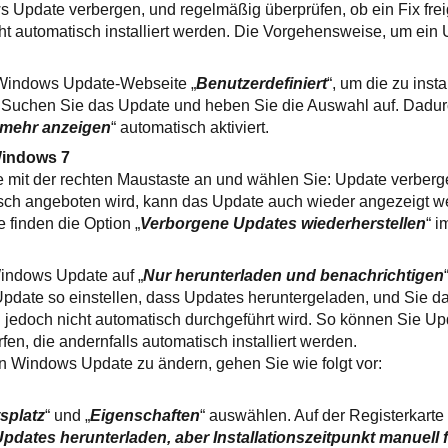
 Update verbergen, und regelmäßig überprüfen, ob ein Fix fre
ht automatisch installiert werden. Die Vorgehensweise, um ein
 Windows Update-Webseite „
Benutzerdefiniert
“, um die zu inst
Suchen Sie das Update und heben Sie die Auswahl auf. Dadurc
 mehr anzeigen
“ automatisch aktiviert.
Windows 7
e mit der rechten Maustaste an und wählen Sie: Update verber
tisch angeboten wird, kann das Update auch wieder angezeigt 
e finden die Option „
Verborgene Updates wiederherstellen
“ i
Windows Update auf „
Nur herunterladen und benachrichtigen
date so einstellen, dass Updates heruntergeladen, und Sie dar
on jedoch nicht automatisch durchgeführt wird. So können Sie Up
en, die andernfalls automatisch installiert werden.
n Windows Update zu ändern, gehen Sie wie folgt vor:
splatz
“ und „
Eigenschaften
“ auswählen. Auf der Registerkarte 
pdates herunterladen, aber Installationszeitpunkt manuell 