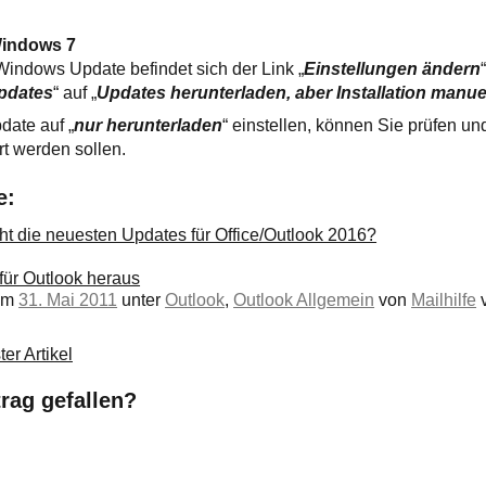
Windows 7
Windows Update befindet sich der Link „
Einstellungen ändern
pdates
“ auf „
Updates herunterladen, aber Installation manue
ate auf „
nur herunterladen
“ einstellen, können Sie prüfen u
rt werden sollen.
e:
ht die neuesten Updates für Office/Outlook 2016?
 für Outlook heraus
 am
31. Mai 2011
unter
Outlook
,
Outlook Allgemein
von
Mailhilfe
v
er Artikel
trag gefallen?