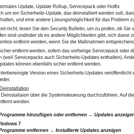
normales Update, Update Rollup, Servicepack oder Hotfix
ch um ein Sicherheits-Update, das deinstalliert werden soll, da
behalten, und eine andere Lösungsmöglichkeit für das Problem z
it nicht, lesen Sie den Security Bulletin, um zu prüfen, ob Sie 
fen sind und/oder ob es andere Möglichkeiten gibt, sich davor zu
emlos entfernt werden, wenn Sie die Maßnahmen entsprechend
cher entfernt werden, sofern das vorherige Servicepack oder di
n (weil Servicepacks auch Sicherheits-Updates enthalten). Ande
Updates können ebenfalls sicher entfernt werden.
erbereinigte Version eines Sicherheits-Updates veröffentlicht wi
eder.
Deinstallation
e Deinstallaion über die Systemsteuerung durchzuführen. Auf d
tfernt werden.
Programme hinzufügen oder entfernen
→
Updates anzeigen
Windows 7
Programme entfernen
→
Installierte Updates anzeigen